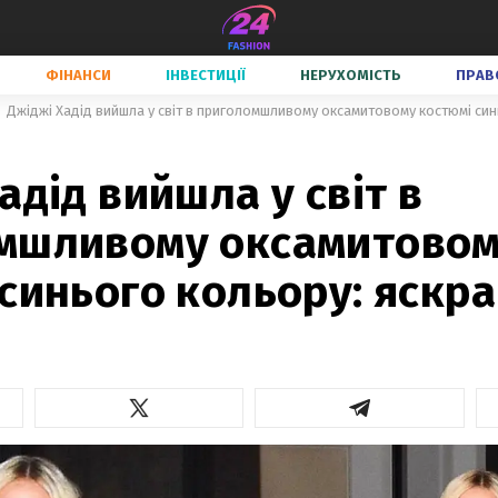
ФІНАНСИ
ІНВЕСТИЦІЇ
НЕРУХОМІСТЬ
ПРАВ
Джіджі Хадід вийшла у світ в приголомшливому оксамитовому костюмі син
адід вийшла у світ в
мшливому оксамитово
синього кольору: яскра