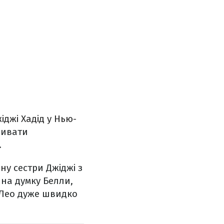
іджі Хадід у Нью-
зивати
.
ану
сестри Джіджі з
 на думку Белли,
о Лео дуже швидко