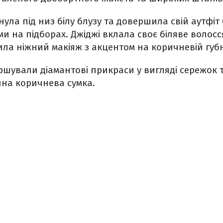
нула під низ білу блузу та довершила свій аутфіт
 на підборах. Джіджі вклала своє біляве волосся
ила ніжний макіяж з акцентом на коричневій губн
ершували діамантові прикраси у вигляді сережок 
чна коричнева сумка.