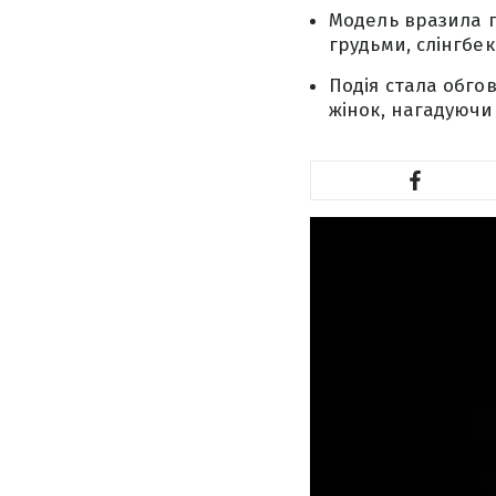
Модель вразила п
грудьми, слінгбе
Подія стала обго
жінок, нагадуючи