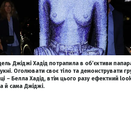
ель Джіджі Хадід потрапила в об’єктиви папара
сукні. Оголювати своє тіло та демонструвати г
і – Белла Хадід, втім цього разу ефектний loo
 й сама Джіджі.