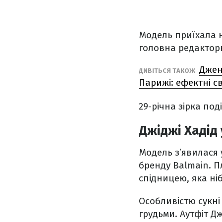
Модель приїхала н
головна редактор
Джен
ДИВІТЬСЯ ТАКОЖ
Парижі: ефектні с
29-річна зірка по
Джіджі Хадід
Модель з’явилася у
бренду Balmain. 
спідницею, яка ні
Особливістю сукні
грудьми. Аутфіт Д