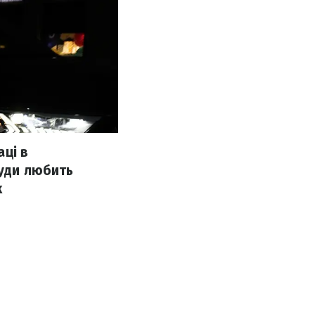
ці в
руди любить
k