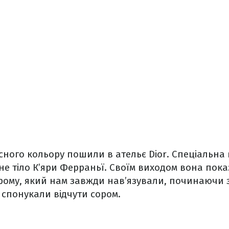
сного кольору пошили в ательє Dior. Спеціальн
е тіло К’яри Ферраньї. Своїм виходом вона пока
орому, який нам завжди нав’язували, починаючи 
ку спонукали відчути сором.