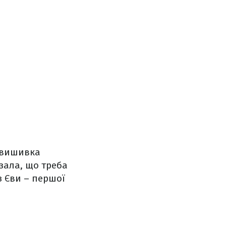
а вишивка
зала, що треба
з Єви – першої