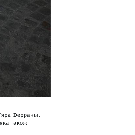
К’яра Ферраньї.
 яка також