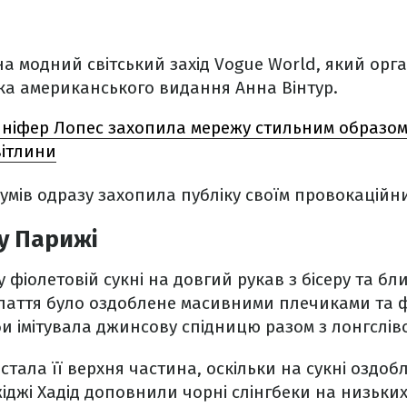
а модний світський захід Vogue World, який орг
ка американського видання Анна Вінтур.
ніфер Лопес захопила мережу стильним образом
вітлини
діумів одразу захопила публіку своїм провокаційн
 у Парижі
 фіолетовій сукні на довгий рукав з бісеру та бли
Плаття було оздоблене масивними плечиками та
би імітувала джинсову спідницю разом з лонгслів
 стала її верхня частина, оскільки на сукні оздо
жіджі Хадід доповнили чорні слінгбеки на низьких