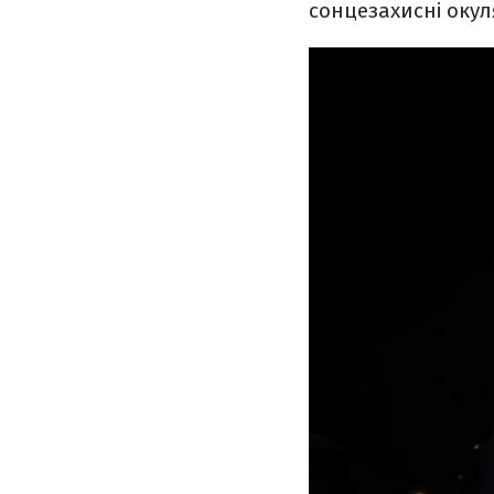
сонцезахисні окул