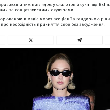
ровокаційним виглядом у фіолетовій сукні від Balm
ками та сонцезахисними окулярами.
ворюваною в медіа через асоціації з гендерною рів
 про необхідність прийняття себе без засудження.