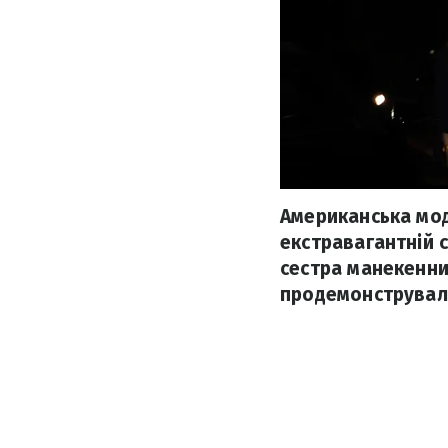
Американська мод
екстравагантній 
сестра манекенниц
продемонструвала