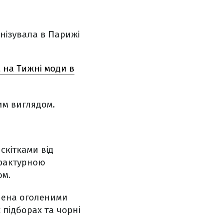
анізувала в Парижі
 на Тижні моди в
им виглядом.
скітками від
 фактурною
ом.
блена оголеними
 підборах та чорні