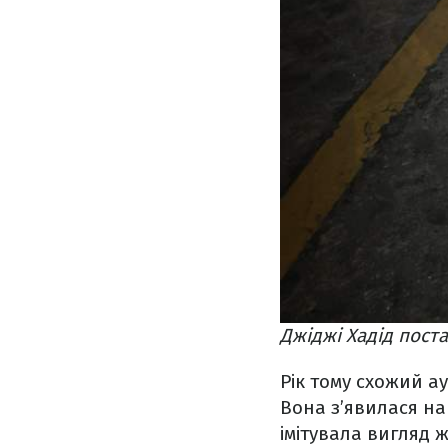
Джіджі Хадід пост
Рік тому схожий а
Вона з’явилася на 
імітувала вигляд 