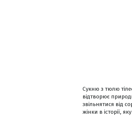
Сукню з тюлю тіле
відтворює природн
звільнятися від с
жінки в історії, я