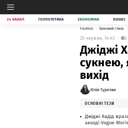
24 КАНАЛ
ГЕОПОЛІТИКА
ЕКОНОМІКА
БІЗНЕС
Fashion
Зірковий стиль
25 червня,
14:43
2
Джіджі Х
сукнею, 
вихід
Юлія Турелик
ОСНОВНІ ТЕЗИ
Джіджі Хадід вра
заході Vogue Worl