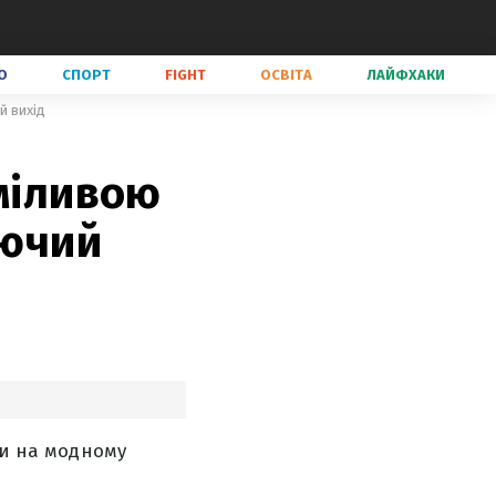
О
СПОРТ
FIGHT
ОСВІТА
ЛАЙФХАКИ
й вихід
сміливою
аючий
ди на модному