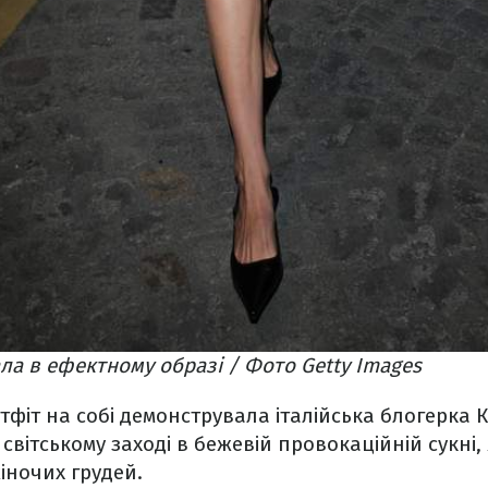
ала в ефектному образі / Фото Getty Images
утфіт на собі демонструвала італійська блогерка 
світському заході в бежевій провокаційній сукні,
жіночих грудей.