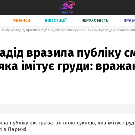
ФІНАНСИ
ІНВЕСТИЦІЇ
НЕРУХОМІСТЬ
ПРАВ
Джіджі Хадід вразила публіку сміливою сукнею, яка імітує груди: вражаючи
адід вразила публіку 
яка імітує груди: враж
зила публіку екстравагантною сукнею, яка імітує гру
d в Парижі.