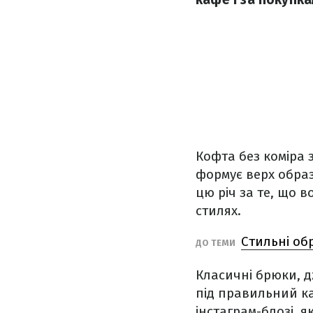
Кофта без коміра 
формує верх обра
цю річ за те, що 
стилях.
Стильні об
ДО ТЕМИ
Класичні брюки, д
під правильний ка
інстаграм-блозі, 