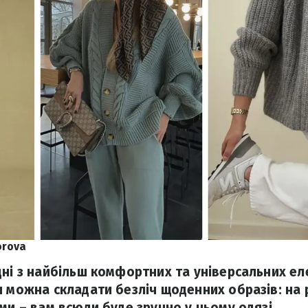
torova
дні з найбільш комфортних та універсальних е
 можна складати безліч щоденних образів: на ро
ми – вам всюди буде зручно у цьому одязі.