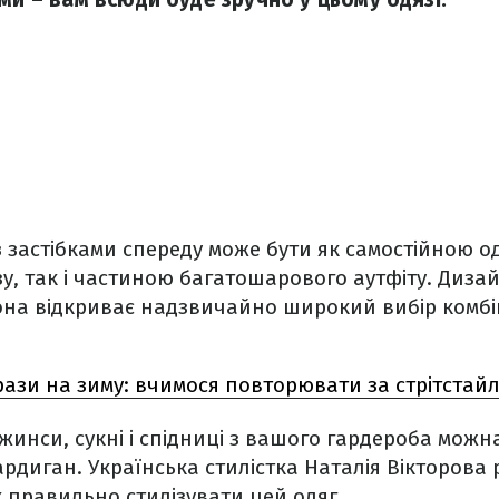
з застібками спереду може бути як самостійною 
зу, так і частиною багатошарового аутфіту. Диз
вона відкриває надзвичайно широкий вибір комбін
рази на зиму: вчимося повторювати за стрітстайл
жинси, сукні і спідниці з вашого гардероба можна
рдиган. Українська стилістка Наталія Вікторова 
як правильно стилізувати цей одяг.