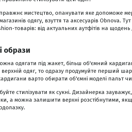
 справжнє мистецтво, опанувати яке допоможе м
агазинів одягу, взуття та аксесуарів Obnova. Ту
hion-товарів: від актуальних аутфітів на щодень
і образи
ожна одягати під жакет, більш об'ємний кардиган
верхній одяг, то одразу продумуйте перший шар:
 кардигани варто обирати об'ємні моделі пальт чи
буйте стилізувати як сукні. Дизайнерка зауважу
зики, а можна залишити верхні розстібнутими, якщ
одолазку.