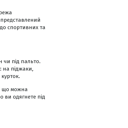
ережа
т представлений
 до спортивних та
 чи під пальто.
 на піджаки,
 курток.
є, що можна
о ви одягнете під