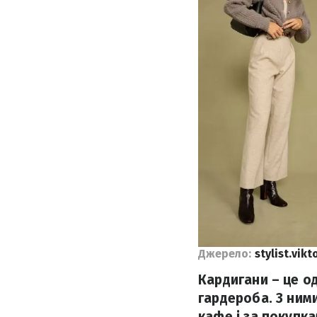
Джерело:
stylist.vik
Кардигани – це о
гардероба. З ними
кафе і за покупка