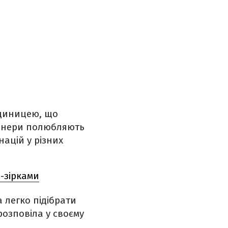
одиницею, що
айнери полюбляють
ацій у різних
-зірками
 легко підібрати
розповіла у своєму