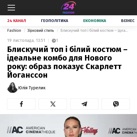
24 КАНАЛ
ГЕОПОЛІТИКА
ЕКОНОМІКА
БІЗНЕС
Fashion
Зірковий стиль
Блискучий топ і білий костюм – ідеальне комбо для Нового року: образ показує Скарлетт Йоганссон
19 листопада,
13:51
1
Блискучий топ і білий костюм –
ідеальне комбо для Нового
року: образ показує Скарлетт
Йоганссон
Юлія Турелик