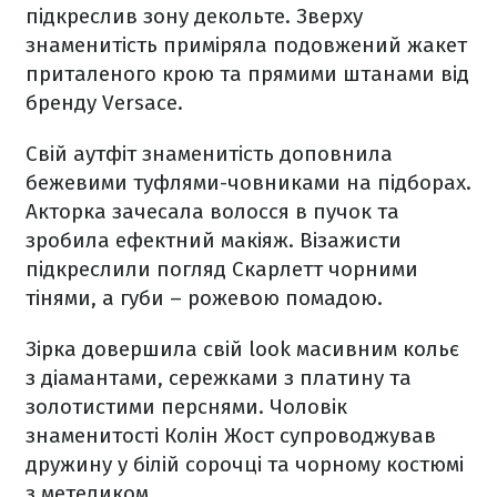
підкреслив зону декольте. Зверху
знаменитість приміряла подовжений жакет
приталеного крою та прямими штанами від
бренду Versace.
Свій аутфіт знаменитість доповнила
бежевими туфлями-човниками на підборах.
Акторка зачесала волосся в пучок та
зробила ефектний макіяж. Візажисти
підкреслили погляд Скарлетт чорними
тінями, а губи – рожевою помадою.
Зірка довершила свій look масивним кольє
з діамантами, сережками з платину та
золотистими перснями. Чоловік
знаменитості Колін Жост супроводжував
дружину у білій сорочці та чорному костюмі
з метеликом.