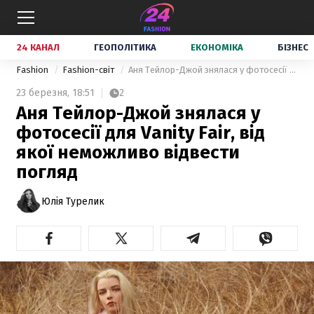
24 КАНАЛ
ГЕОПОЛІТИКА
ЕКОНОМІКА
БІЗНЕС
Fashion
Fashion-світ
Аня Тейлор-Джой знялася у фотосесії для Vanity Fair, від якої неможливо відвести погляд
23 березня,
18:51
2
Аня Тейлор-Джой знялася у
фотосесії для Vanity Fair, від
якої неможливо відвести
погляд
Юлія Турелик