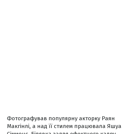
Фотографував популярну акторку Раян
Макгінлі, а над її стилем працювала Яшуа
Сіммонс. Білявка задля ефектного кадру