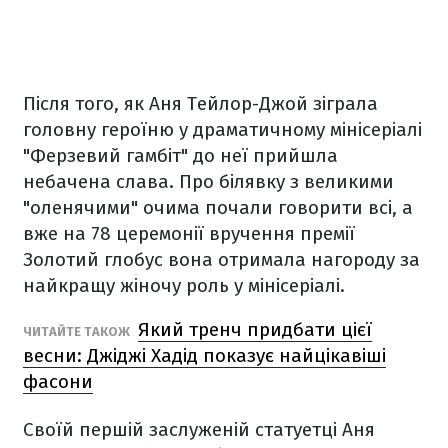
Після того, як Аня Тейлор-Джой зіграла
головну героїню у драматичному мінісеріалі
"Ферзевий гамбіт" до неї прийшла
небачена слава. Про білявку з великими
"оленячими" очима почали говорити всі, а
вже на 78 церемонії вручення премії
Золотий глобус вона отримала нагороду за
найкращу жіночу роль у мінісеріалі.
Який тренч придбати цієї
ЧИТАЙТЕ ТАКОЖ
весни: Джіджі Хадід показує найцікавіші
фасони
Своїй першій заслуженій статуетці Аня