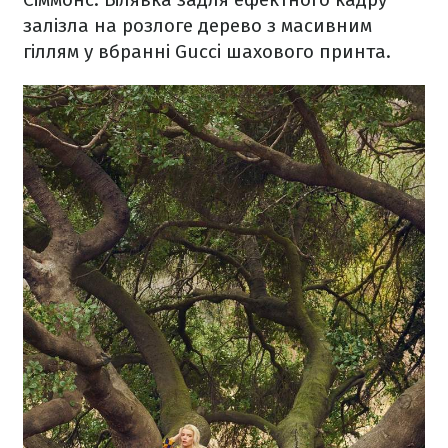
залізла на розлоге дерево з масивним
гіллям у вбранні Gucсi шахового принта.