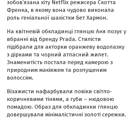
зобов’язана хіту Netflix режисера Скотта
Френка, в якому вона чудово виконала
роль геніальної шахістки Бет Хармон.
На квітневій обкладинці глянцю Аня позує у
вбранні від бренду Prada. Стилісти
підібрали для акторки оранжеву водолазку
з дірками та чорний атласний жилет.
Знаменитість постала перед камерою з
природним макіяжем та розпущеним
волоссям.
Візажисти нафарбували повіки світло-
коричневими тінями, а губи – нюдовою
помадою. Образ для обкладинки глянцю
довершували мінімалістичні золоті сережки.