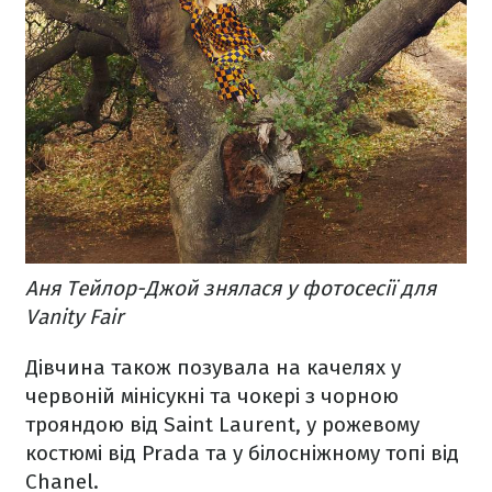
Аня Тейлор-Джой знялася у фотосесії для
Vanity Fair
Дівчина також позувала на качелях у
червоній мінісукні та чокері з чорною
трояндою від Saint Laurent, у рожевому
костюмі від Prada та у білосніжному топі від
Chanel.