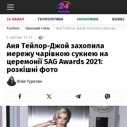
24 КАНАЛ
ГЕОПОЛІТИКА
ЕКОНОМІКА
БІЗНЕС
Fashion
Зірковий стиль
Аня Тейлор-Джой захопила мережу чарівною сукнею на церемонії SAG Awards 2021: розкішні фото
5 квітня,
14:13
2
Аня Тейлор-Джой захопила
мережу чарівною сукнею на
церемонії SAG Awards 2021:
розкішні фото
Юлія Турелик