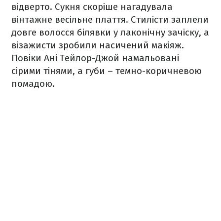
відверто. Сукня скоріше нагадувала
вінтажне весільне плаття. Стилісти заплели
довге волосся білявки у лаконічну зачіску, а
візажисти зробили насичений макіяж.
Повіки Ані Тейлор-Джой намальовані
сірими тінями, а губи – темно-коричневою
помадою.