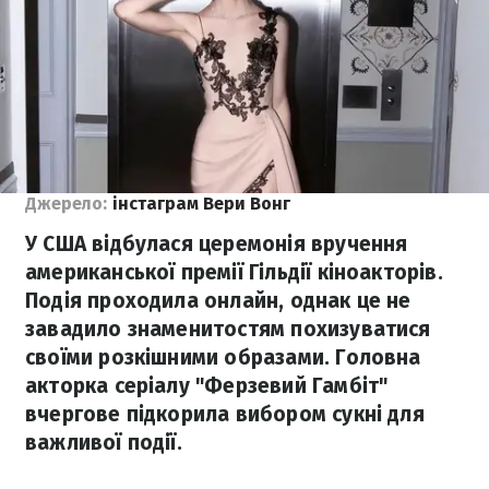
Джерело:
інстаграм Вери Вонг
У США відбулася церемонія вручення
американської премії Гільдії кіноакторів.
Подія проходила онлайн, однак це не
завадило знаменитостям похизуватися
своїми розкішними образами. Головна
акторка серіалу "Ферзевий Гамбіт"
вчергове підкорила вибором сукні для
важливої події.