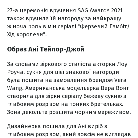
27-а церемонія вручення SAG Awards 2021
також вручила їй нагороду за найкращу
жіноча роль в мінісеріалі "Ферзевий Гамбіт/
Хід королеви".
Образ Ані Тейлор-Джой
За словами зіркового стиліста акторки Лоу
Роуча, сукня для цієї знакової нагороди
була пошита на замовлення брендом Vera
Wang. Американська модельєрка Вера Вонг
створила для зірки серіалу бежеву сукню з
глибоким розрізом на тонких бретельках.
Зона декольте розшита чорним мереживом.
Дизайнерка пошила для Ані виріб з
глибоким розрізом, який зовсім не виглядав