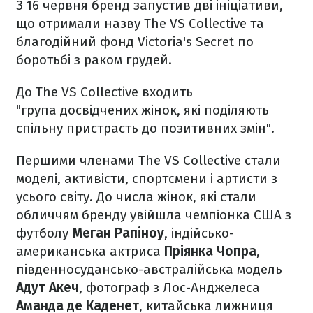
З 16 червня бренд запустив дві ініціативи,
що отримали назву The VS Collective та
благодійний фонд Victoria's Secret по
боротьбі з раком грудей.
До The VS Collective входить
"група досвідчених жінок, які поділяють
спільну пристрасть до позитивних змін".
Першими членами The VS Collective стали
моделі, активісти, спортсмени і артисти з
усього світу. До числа жінок, які стали
обличчям бренду увійшла чемпіонка США з
футболу
Меган Рапіноу
, індійсько-
американська актриса
Пріянка Чопра
,
південносудансько-австралійська модель
Адут Акеч
, фотограф з Лос-Анджелеса
Аманда де Каденет
, китайська лижниця