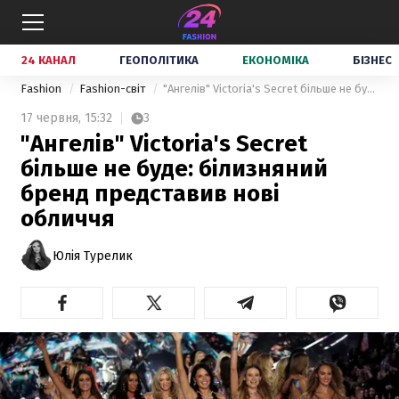
24 КАНАЛ
ГЕОПОЛІТИКА
ЕКОНОМІКА
БІЗНЕС
Fashion
Fashion-світ
"Ангелів" Victoria's Secret більше не буде: білизняний бренд представив нові обличчя
17 червня,
15:32
3
"Ангелів" Victoria's Secret
більше не буде: білизняний
бренд представив нові
обличчя
Юлія Турелик