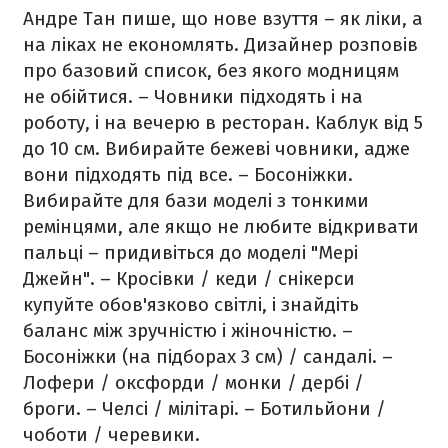
Андре Тан пише, що нове взуття – як ліки, а
на ліках не економлять. Дизайнер розповів
про базовий список, без якого модницям
не обійтися.
– Човники підходять і на
роботу, і на вечерю в ресторан. Каблук від 5
до 10 см. Вибирайте бежеві човники, адже
вони підходять під все.
– Босоніжки.
Вибирайте для бази моделі з тонкими
ремінцями, але якщо не любите відкривати
пальці – придивіться до моделі "Мері
Джейн".
– Кросівки / кеди / снікерси
купуйте обов'язково світлі, і знайдіть
баланс між зручністю і жіночністю.
–
Босоніжки (на підборах 3 см) / сандалі.
–
Лофери / оксфорди / монки / дербі /
броги.
– Челсі / мілітарі.
– Ботильйони /
чоботи / черевики.