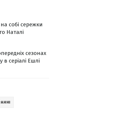
 на собі сережки
го Наталі
опередніх сезонах
 в серіалі Ешлі
РАННІ