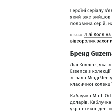
Героїні серіалу з’
який вже вийшов н
половина серій, н
Лілі Коллін
ЦІКАВО
відеоролик захоп
Бренд Guzema 
Лілі Коллінз, яка з
Essence з колекції
зіграла Мінді Чен 
класичної колекції
Каблучка Multi Or
доларів. Каблучка 
української ідент