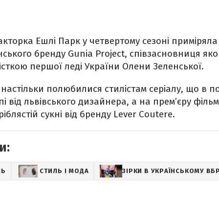
акторка Ешлі Парк у четвертому сезоні приміряла
нського бренду Gunia Project, співзасновниця яко
істкою першої леді України Олени Зеленської.
 настільки полюбилися стилістам серіалу, що в п
і від львівського дизайнера, а на прем’єру фільму
блястій сукні від бренду Lever Coutere.
и:
ЛЬ
СТИЛЬ І МОДА
ЗІРКИ В УКРАЇНСЬКОМУ ВБ