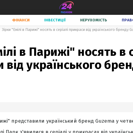
ФІНАНСИ
ІНВЕСТИЦІЇ
НЕРУХОМІСТЬ
ПРАВ
Зірки "Емілі в Парижі" носять в серіалі прикраси від українського бренду 
мілі в Парижі" носять в 
 від українського бре
арижі" представили український бренд Guzema у четв
шлі Парк з'явилися в серіалі у прикрасах від українс