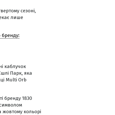
твертому сезоні,
чекає лише
о бренду:
нні каблучок
Ешлі Парк, яка
ці Multi Orb
і бренду 1830
м символом
а жовтому кольорі