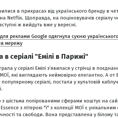
явилися в прикрасах від українського бренду в че
а Netflix. Щоправда, на поціновувачів серіалу 
аступні ж вийдуть вже у вересні.
з для реклами Google одягнула сукню українськог
ив мережу
в серіалі "Емілі в Парижі"
іграла у серіалі Емілі з’явилася у стрічці в поєдна
 МОЇ, які виглядають неймовірно елегантно. А от 
у популярному серіалі, постала у культовій каблуч
.
b з шістьма полірованими сферами коштує на сайт
Essence з літерою "ї" з колекції МОЇ є унікальни
ичності та свободи. Вона представлена у білому т