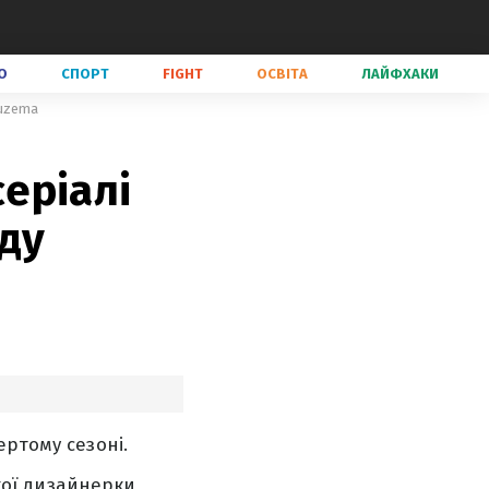
О
СПОРТ
FIGHT
ОСВІТА
ЛАЙФХАКИ
Guzema
серіалі
нду
ертому сезоні.
ької дизайнерки