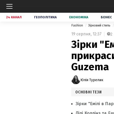
24 КАНАЛ
ГЕОПОЛІТИКА
ЕКОНОМІКА
БІЗНЕС
Fashion
Зірковий стиль
19 серпня,
12:37
2
Зірки "Е
прикраси
Guzema
Юлія Турелик
ОСНОВНІ ТЕЗИ
Зірки "Емілі в П
Лілі Коллінз та Е