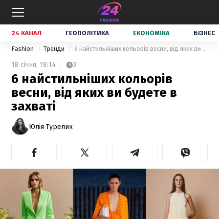
24 КАНАЛ
ГЕОПОЛІТИКА
ЕКОНОМІКА
БІЗНЕС
Fashion
Тренди
6 найстильніших кольорів весни, від яких ви будете в захваті
18 січня,
18:14
3
6 найстильніших кольорів
весни, від яких ви будете в
захваті
Юлія Турелик