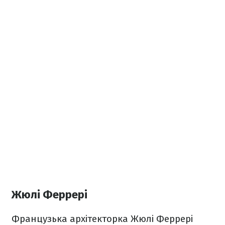
Жюлі Феррері
Французька архітекторка Жюлі Феррері