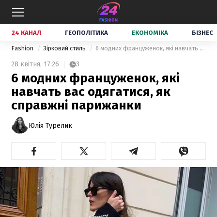
24 КАНАЛ
ГЕОПОЛІТИКА
ЕКОНОМІКА
БІЗНЕС
Fashion
Зірковий стиль
6 модних француженок, які навчать вас одягатися, як справжні парижанки
28 квітня,
17:26
3
6 модних француженок, які
навчать вас одягатися, як
справжні парижанки
Юлія Турелик