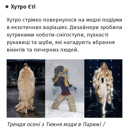
Хутро Єті
Хутро стрімко повернулося на модні подіуми
в екзотичних варіаціях. Дизайнери зробили
хутряними чоботи-снігоступи, пухнасті
рукавиці та шуби, які нагадують вбрання
вікінгів та печерних людей.
Тренди осені з Тижня моди в Парижі /