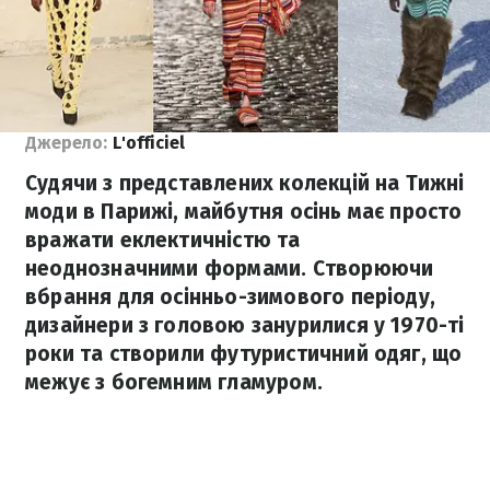
Джерело:
L'officiel
Судячи з представлених колекцій на Тижні
моди в Парижі, майбутня осінь має просто
вражати еклектичністю та
неоднозначними формами. Створюючи
вбрання для осінньо-зимового періоду,
дизайнери з головою занурилися у 1970-ті
роки та створили футуристичний одяг, що
межує з богемним гламуром.