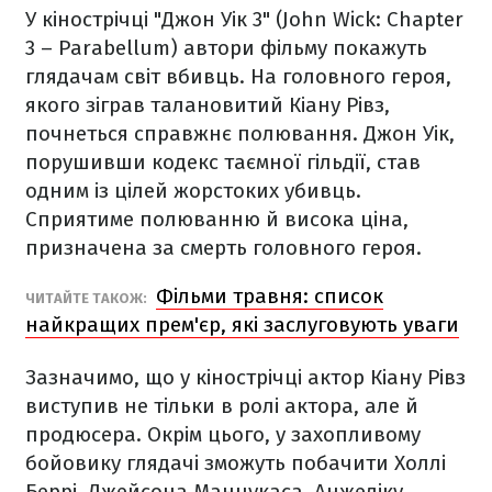
У кінострічці "Джон Уік 3" (John Wick: Chapter
3 – Parabellum) автори фільму покажуть
глядачам світ вбивць. На головного героя,
якого зіграв талановитий Кіану Рівз,
почнеться справжнє полювання. Джон Уік,
порушивши кодекс таємної гільдії, став
одним із цілей жорстоких убивць.
Сприятиме полюванню й висока ціна,
призначена за смерть головного героя.
Фільми травня: список
ЧИТАЙТЕ ТАКОЖ:
найкращих прем'єр, які заслуговують уваги
Зазначимо, що у кінострічці актор Кіану Рівз
виступив не тільки в ролі актора, але й
продюсера. Окрім цього, у захопливому
бойовику глядачі зможуть побачити Холлі
Беррі, Джейсона Манцукаса, Анжеліку