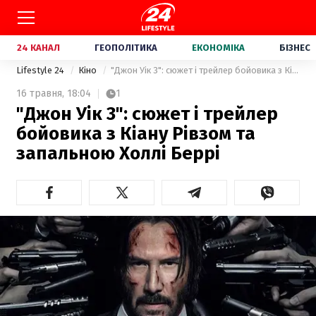
24 КАНАЛ
ГЕОПОЛІТИКА
ЕКОНОМІКА
БІЗНЕС
Lifestyle 24
Кіно
"Джон Уік 3": сюжет і трейлер бойовика з Кіану Рівзом та запальною Холлі Беррі
16 травня,
18:04
1
"Джон Уік 3": сюжет і трейлер
бойовика з Кіану Рівзом та
запальною Холлі Беррі