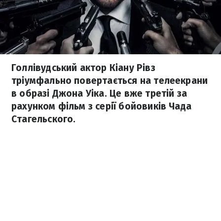
Голлівудський актор Кіану Рівз
тріумфально повертається на телеекрани
в образі Джона Уіка. Це вже третій за
рахунком фільм з серії бойовиків Чада
Стагельского.