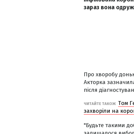
зараз вона одруж
Про хворобу доньк
Акторка зазначила
після діагностува
Том Г
ЧИТАЙТЕ ТАКОЖ
захворіли на коро
"Будьте такими доб
залишалося вибору