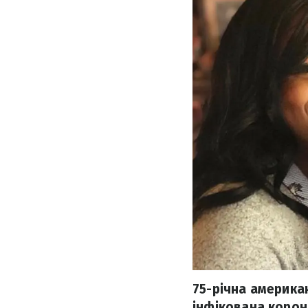
75-річна американ
інфікована корона