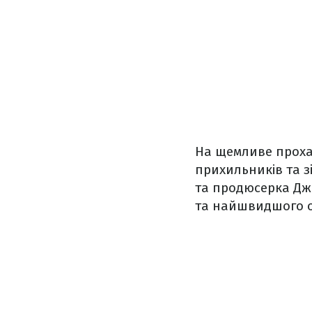
На щемливе прохан
прихильників та з
та продюсерка Дже
та найшвидшого о