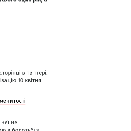
орінці в твіттері.
зацію 10 квітня
аменитості
 неї не
ою в боротьбі з