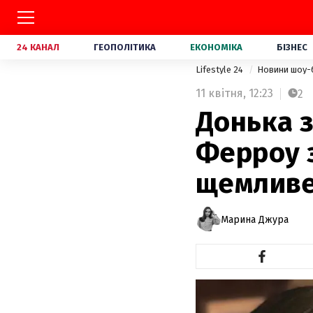
24 КАНАЛ
ГЕОПОЛІТИКА
ЕКОНОМІКА
БІЗНЕС
Lifestyle 24
Новини шоу-
11 квітня,
12:23
2
Донька з
Ферроу 
щемливе
Марина Джура