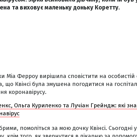
ена та виховує маленьку доньку Коретту.
и Міа Ферроу вирішила сповістити на особистій ст
, що Квінсі була змушена погодитися на госпіталі
ння коронавірусу.
енкс, Ольга Куриленко та Лучіан Грейндж: які зн
навірус
рими, помоліться за мою дочку Квінсі. Сьогодні у
, крім того, як звернутися в лікарню за допомог