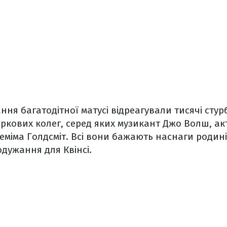
ня багатодітної матусі відреагували тисячі сту
іркових колег, серед яких музикант Джо Волш, а
міма Голдсміт. Всі вони бажають наснаги родині,
дужання для Квінсі.