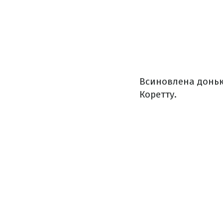
Всиновлена донька
Коретту.