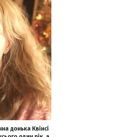
чна донька Квінсі
сього один рік, а