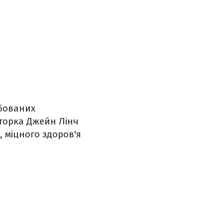
рбованих
кторка Джейн Лінч
 міцного здоров'я