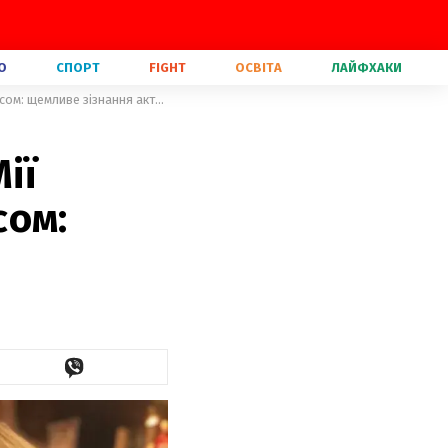
О
СПОРТ
FIGHT
ОСВІТА
ЛАЙФХАКИ
Донька зірки "Великий Гетсбі" Мії Ферроу заразилася коронавірусом: щемливе зізнання акторки
ії
сом: