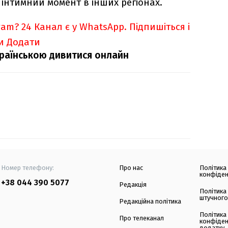
інтимний момент в інших регіонах.
ram?
24 Канал є у WhatsApp. Підпишіться і
и
Додати
українською дивитися онлайн
Номер телефону:
Про нас
Політика
конфіден
+38 044 390 5077
Редакція
Політика
штучного
Редакційна політика
Політика
Про телеканал
конфіден
додатку