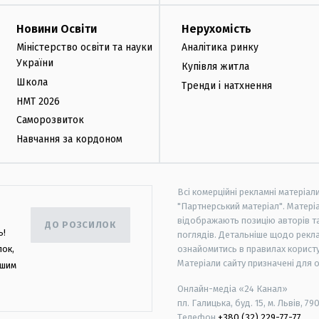
Новини Освіти
Нерухомість
Міністерство освіти та науки
Аналітика ринку
України
Купівля житла
Школа
Тренди і натхнення
НМТ 2026
Саморозвиток
Навчання за кордоном
Всі комерційні рекламні матеріал
"Партнерський матеріал". Матеріа
відображають позицію авторів та 
ДО РОЗСИЛОК
ь!
поглядів. Детальніше щодо рекл
лок,
ознайомитись в правилах користу
Матеріали сайту призначені для 
ашим
Онлайн-медіа «24 Канал»
пл. Галицька, буд. 15, м. Львів, 79
Телефон
+380 (32) 229-77-77