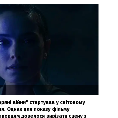
оряні війни" стартував у світовому
дня. Однак для показу фільму
творцям довелося вирізати сцену з