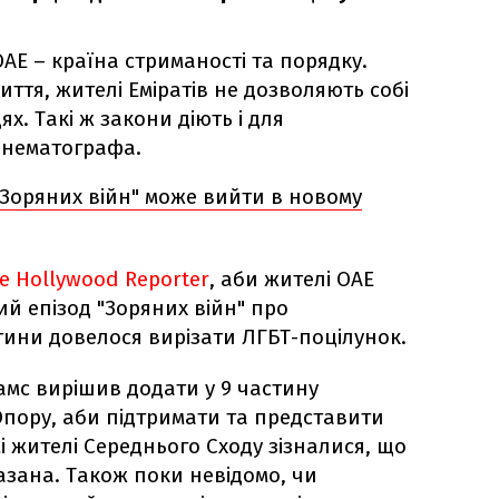
ОАЕ – країна стриманості та порядку.
ття, жителі Еміратів не дозволяють собі
х. Такі ж закони діють і для
кінематографа.
Зоряних війн" може вийти в новому
e Hollywood Reporter
, аби жителі ОАЕ
й епізод "Зоряних війн" про
тини довелося вирізати ЛГБТ-поцілунок.
амс вирішив додати у 9 частину
Опору, аби підтримати та представити
і жителі Середнього Сходу зізналися, що
азана. Також поки невідомо, чи