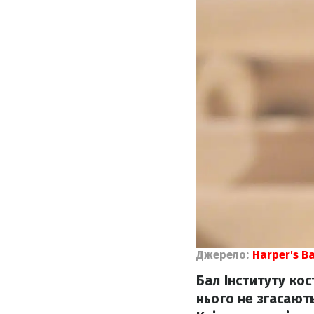
Джерело:
Harper's B
Бал Інституту ко
нього не згасають