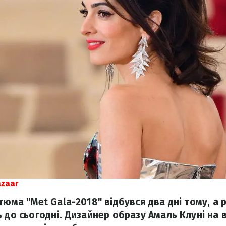
azaar
стюма "Met Gala-2018" відбувся два дні тому, а
 до сьогодні. Дизайнер образу Амаль Клуні на в