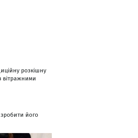
адиційну розкішну
 з вітражними
и зробити його