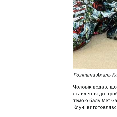
Розкішна Амаль Кл
Чоловік додав, що
ставлення до проб
темою балу Met Ga
Клуні виготовлявся