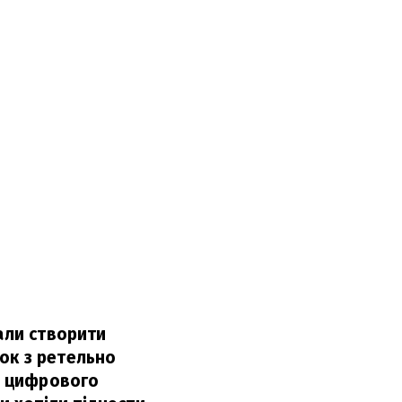
али створити
ок з ретельно
ю цифрового