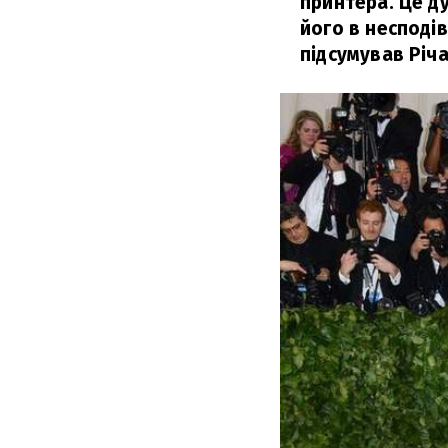
принтера. Це ду
його в несподів
підсумував Річа