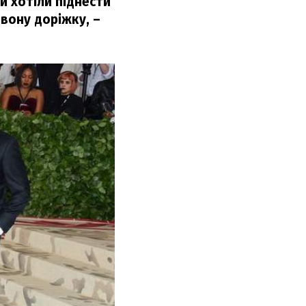
и хотіли піднести
рвону доріжку,
–