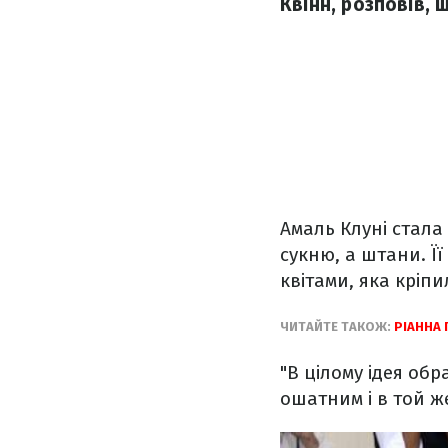
Квінн, розповів,
Амаль Клуні стала
сукню, а штани. Ї
квітами, яка кріпи
ЧИТАЙТЕ ТАКОЖ:
РІАННА
"В цілому ідея об
ошатним і в той ж