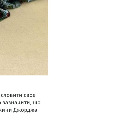
исловити своє
то зазначити, що
ружини Джорджа