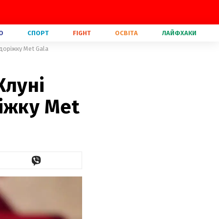
О
СПОРТ
FIGHT
ОСВІТА
ЛАЙФХАКИ
доріжку Met Gala
Клуні
іжку Met