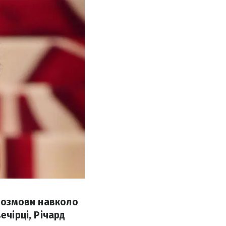
 розмови навколо
ечірці, Річард