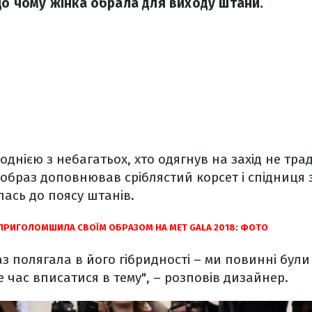
 що чому жінка обрала для виходу штани.
 однією з небагатьох, хто одягнув на захід не тр
ї образ доповнював сріблястий корсет і спідниця
лась до поясу штанів.
 ПРИГОЛОМШИЛА СВОЇМ ОБРАЗОМ НА MET GALA 2018: ФОТО
раз полягала в його гібридності – ми повинні бул
е час вписатися в тему", – розповів дизайнер.