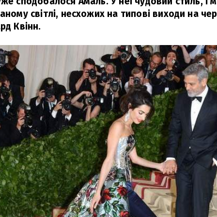
же сподобалося Амаль. У неї чудовий стиль, і м
аному світлі, несхожих на типові виходи на че
рд Квінн.