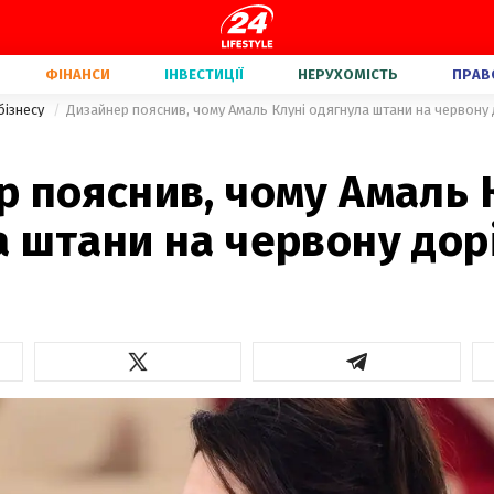
ФІНАНСИ
ІНВЕСТИЦІЇ
НЕРУХОМІСТЬ
ПРАВ
бізнесу
Дизайнер пояснив, чому Амаль Клуні одягнула штани на червону 
 пояснив, чому Амаль 
а штани на червону дор