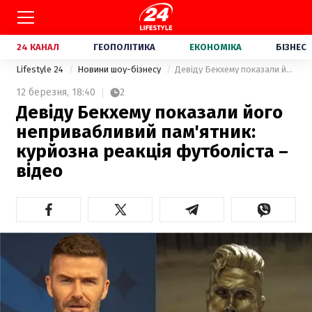
24 КАНАЛ
ГЕОПОЛІТИКА
ЕКОНОМІКА
БІЗНЕС
Lifestyle 24
Новини шоу-бізнесу
Девіду Бекхему показали його непривабливий пам'ятник: курйозна реакція футболіста – відео
12 березня,
18:40
2
Девіду Бекхему показали його
непривабливий пам'ятник:
курйозна реакція футболіста –
відео