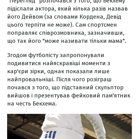
"Перегляд" розпочався з того, що Бекхему
підіслали актора, який кілька разів назвав
його Дейвом (за словами Кордена, Девід
цього терпіти не може). Сам спортсмен
поправляє співрозмовника, зазначивши,
що так його "може називати тільки мама".
Згодом футболісту запропонували
подивитися найяскравіші моменти з
кар'єри зірки, однак показали лише
найпровальніші. Після чого розіграш
почався з того, що підставний скульптор
вийшов і презентував фейковий пам'ятник
на честь Бекхема.