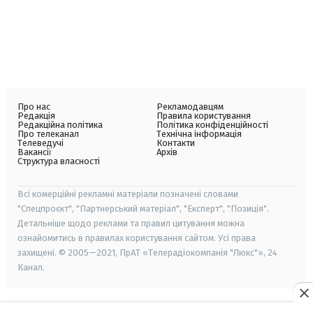
Про нас
Рекламодавцям
Редакція
Правила користування
Редакційна політика
Політика конфіденційності
Про телеканал
Технічна інформація
Телеведучі
Контакти
Вакансії
Архів
Структура власності
Всі комерційні рекламні матеріали позначені словами
"Спецпроєкт", "Партнерський матеріал", "Експерт", "Позиція".
Детальніше щодо реклами та правил цитування можна
ознайомитись в правилах користування сайтом. Усі права
захищені. © 2005—2021, ПрАТ «Телерадіокомпанія "Люкс"», 24
Канал.