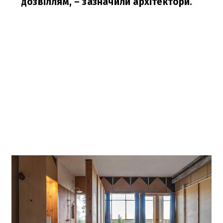
дозвіллям, – зазначили архітектори.