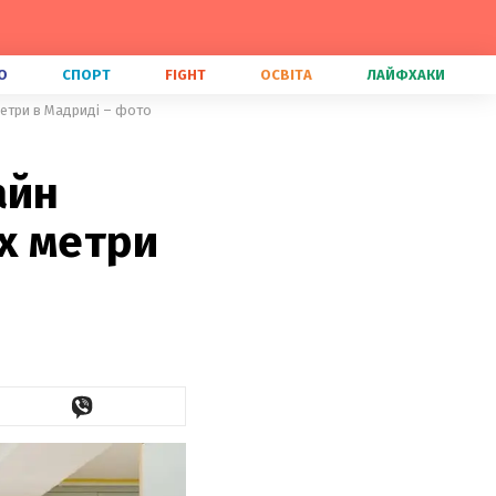
О
СПОРТ
FIGHT
ОСВІТА
ЛАЙФХАКИ
метри в Мадриді – фото
айн
х метри