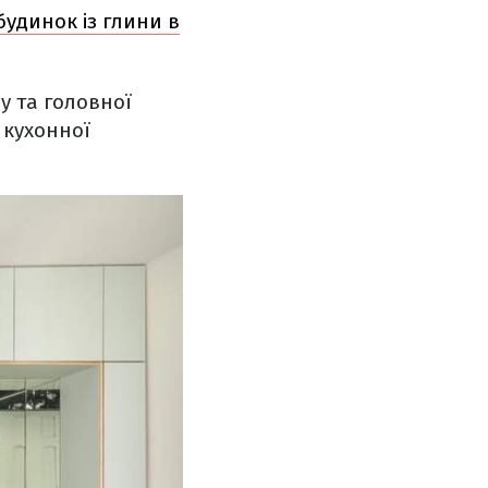
удинок із глини в
ду та головної
 кухонної