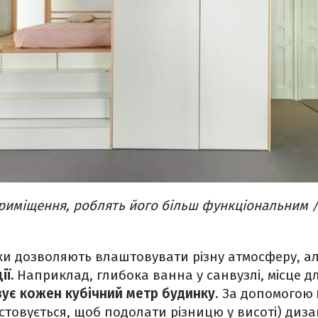
приміщення, роблять його більш функціональним 
ьки дозволяють влаштовувати різну атмосферу, а
ії.
Наприклад, глибока ванна у санвузлі, місце дл
зує кожен кубічний метр будинку
. За допомогою
товується, щоб подолати різницю у висоті) диз