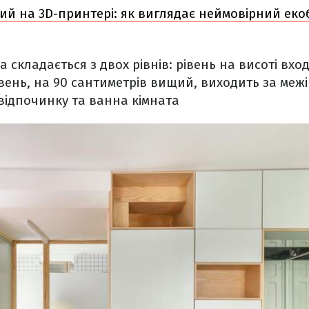
й на 3D-принтері: як виглядає неймовірний екоб
а складається з двох рівнів: рівень на висоті вхо
івень, на 90 сантиметрів вищий, виходить за межі
 відпочинку та ванна кімната