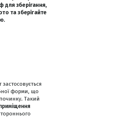
ф для зберігання,
ото та зберігайте
ю.
ут застосовується
бної форми, що
дпочинку. Такий
приміщення
стороннього