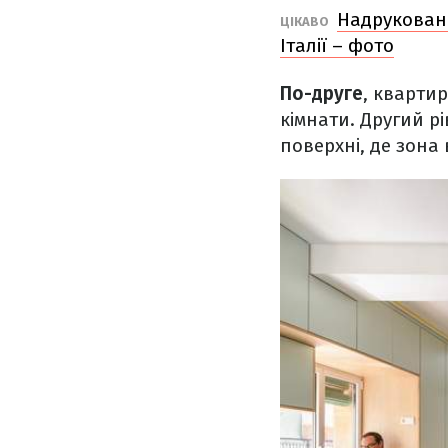
Надруковани
ЦІКАВО
Італії – фото
По-друге
, квартир
кімнати. Другий р
поверхні, де зона