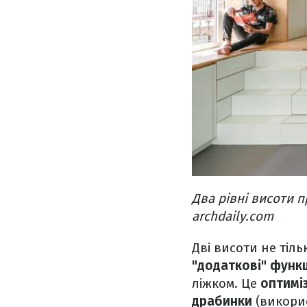
Два рівні висоти 
archdaily.com
Дві висоти не тіл
"додаткові" функц
ліжком. Це
оптимі
драбинки
(викорис