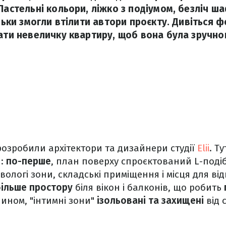
Пастельні кольори, ліжко з подіумом, безліч ша
ільки змогли втілити автори проєкту. Дивіться ф
вати невеличку квартиру, щоб вона була зручно
озробили архітектори та дизайнери студії
Elii
. Т
я:
по-перше
, план поверху спроєктований L-поді
вологі зони, складські приміщення і місця для ві
ільше простору
біля вікон і балконів, що робить
чином, "інтимні зони"
ізольовані та захищені
від 