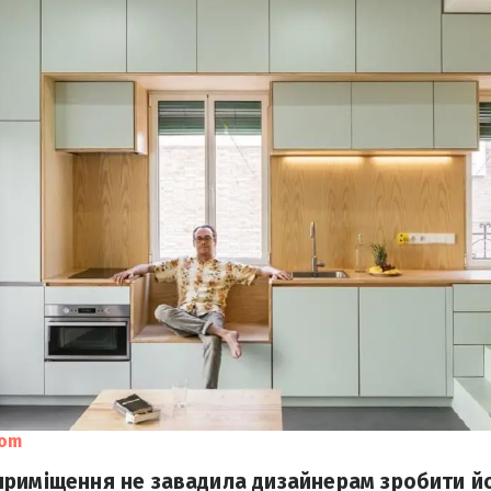
com
риміщення не завадила дизайнерам зробити й