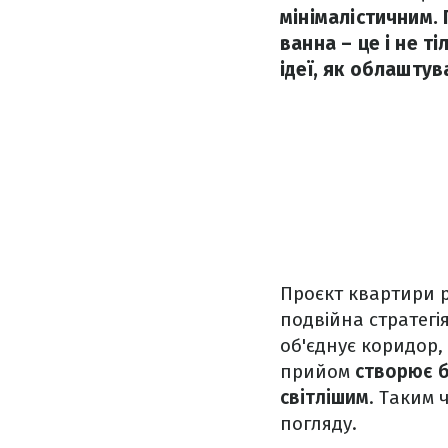
мінімалістичним. 
ванна – це і не т
ідеї, як облашту
Проєкт квартири р
подвійна стратегі
об'єднує коридор, 
прийом
створює б
світлішим
. Таким 
погляду.