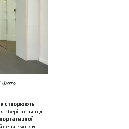
/ Фото
ле
створюють
я зберігання під
портативної
айнери змогли