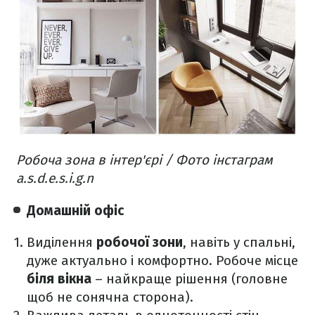
Робоча зона в інтер'єрі / Фото інстаграм
a.s.d.e.s.i.g.n
Домашній офіс
Виділення
робочої зони
, навіть у спальні,
дуже актуально і комфортно. Робоче місце
біля вікна
– найкраще рішення (головне
щоб не сонячна сторона).