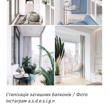
Стилізація затишних балконів / Фото
інстаграм a.s.d.e.s.i.g.n