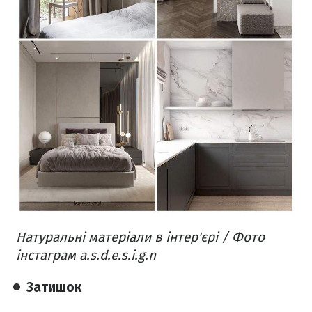
Натуральні матеріали в інтер'єрі / Фото
інстаграм a.s.d.e.s.i.g.n
Затишок