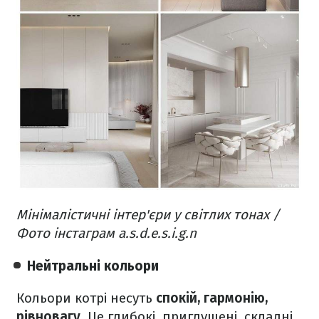
Мінімалістичні інтер'єри у світлих тонах /
Фото інстаграм a.s.d.e.s.i.g.n
Нейтральні кольори
Кольори котрі несуть
спокій, гармонію,
рівновагу
. Це глибокі, приглушені, складні