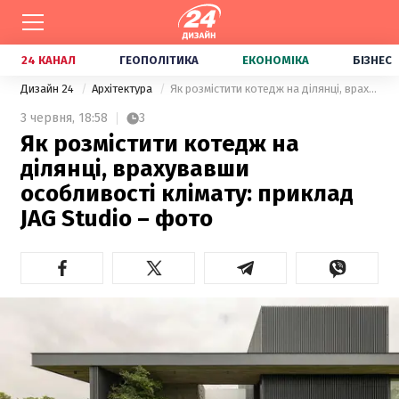
24 КАНАЛ
ГЕОПОЛІТИКА
ЕКОНОМІКА
БІЗНЕС
Дизайн 24
Архітектура
Як розмістити котедж на ділянці, врахувавши особливості клімату: приклад JAG Studio – фото
3 червня,
18:58
3
Як розмістити котедж на
ділянці, врахувавши
особливості клімату: приклад
JAG Studio – фото