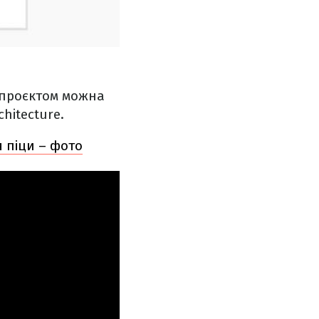
м проєктом можна
hitecture.
я піци – фото