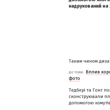
надрукований на 
Таким чином диза
Вплив коро
ДО ТЕМИ:
фото
Тедбері та Гонг п
сконструювали пла
допомогою хомутів