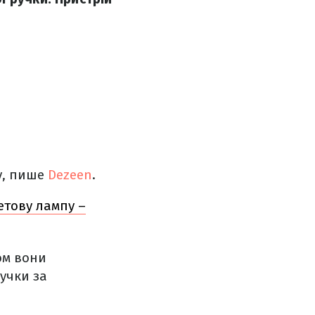
у, пише
Dezeen
.
етову лампу –
ом вони
учки за