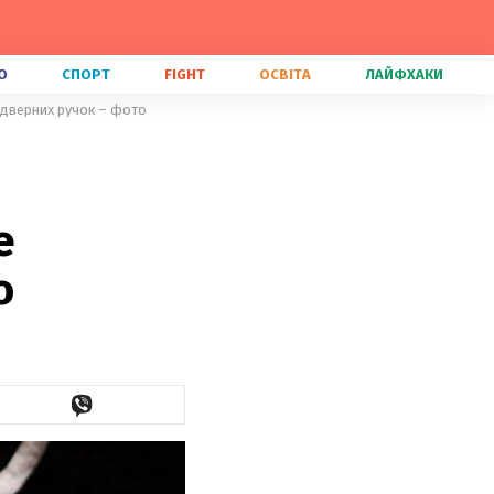
О
СПОРТ
FIGHT
ОСВІТА
ЛАЙФХАКИ
 дверних ручок – фото
е
о