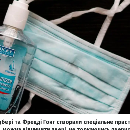
дбері та Фредді Гонг створили спеціальне прист
 можна відчинити двері, не торкаючись дверної