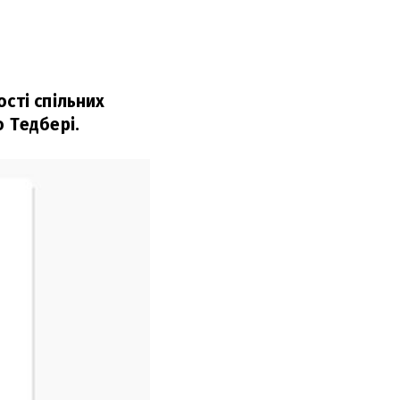
сті спільних
о Тедбері.