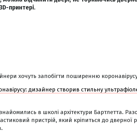
3D-принтері.
йнери хочуть запобігти поширенню коронавірус
навірусу: дизайнер створив стильну ультрафіол
ознайомились в школі архітектури Бартлетта. Раз
стиковий пристрій, який кріпиться до дверної р
.