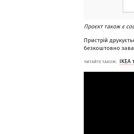
Проєкт також є со
Пристрій друкуєть
безкоштовно заван
IKEA 
ЧИТАЙТЕ ТАКОЖ: