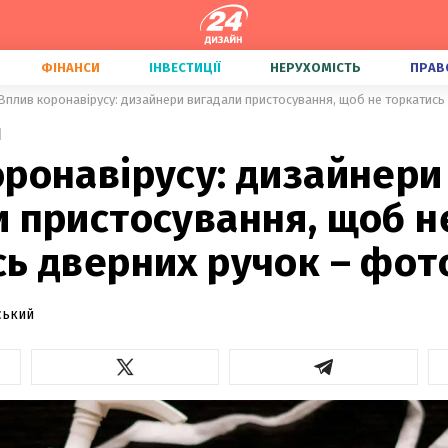
ФІНАНСИ
ІНВЕСТИЦІЇ
НЕРУХОМІСТЬ
ПРАВ
Вплив коронавірусу: дизайнери вигадали пристосування, щоб не торкатись
1
оронавірусу: дизайнери
 пристосування, щоб н
ь дверних ручок – фот
ський