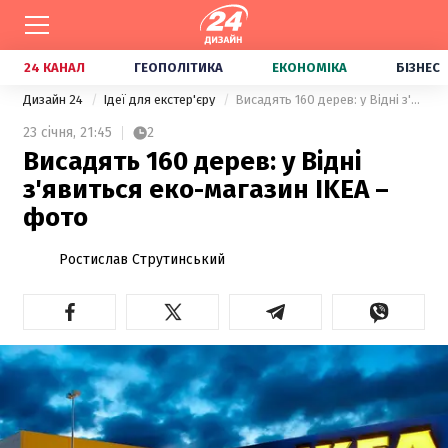
24 КАНАЛ
ГЕОПОЛІТИКА
ЕКОНОМІКА
БІЗНЕС
Дизайн 24
Ідеї для екстер'єру
Висадять 160 дерев: у Відні з'явиться еко-магазин IKEA – фото
23 січня,
21:45
2
Висадять 160 дерев: у Відні
з'явиться еко-магазин IKEA –
фото
Ростислав Струтинський