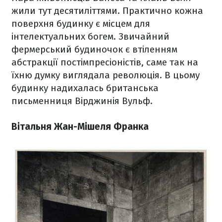
жили тут десятиліттями. Практично кожна
поверхня будинку є місцем для
інтелектуальних богем. Звичайний
фермерський будиночок є втіленням
абстракції постімпресіоністів, саме так на
їхню думку виглядала
революція
. В цьому
будинку надихалась британська
письменниця Вірджинія Вульф.
Вітальня Жан-Мішеля Франка