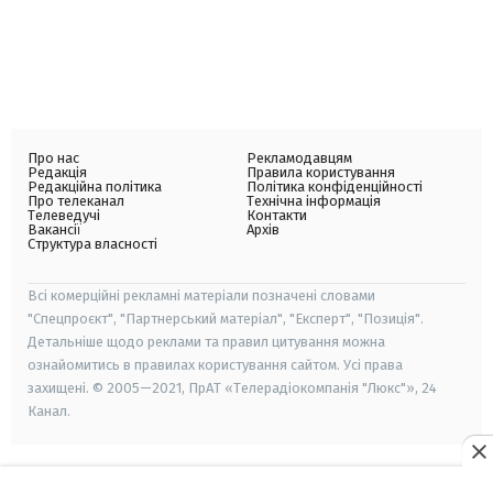
Про нас
Рекламодавцям
Редакція
Правила користування
Редакційна політика
Політика конфіденційності
Про телеканал
Технічна інформація
Телеведучі
Контакти
Вакансії
Архів
Структура власності
Всі комерційні рекламні матеріали позначені словами
"Спецпроєкт", "Партнерський матеріал", "Експерт", "Позиція".
Детальніше щодо реклами та правил цитування можна
ознайомитись в правилах користування сайтом. Усі права
захищені. © 2005—2021, ПрАТ «Телерадіокомпанія "Люкс"», 24
Канал.