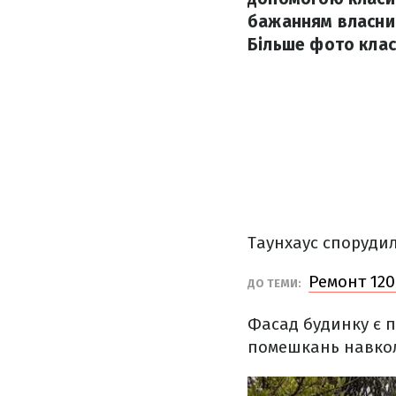
бажанням власник
Більше фото клас
Таунхаус спорудил
Ремонт 120
ДО ТЕМИ:
Фасад будинку є 
помешкань навко