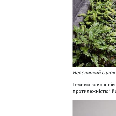
Невеличкий садок 
Темний зовнішній
протилежністю" йо