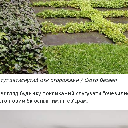
тут затиснутий між огорожами / Фото Dezeen
 вигляд будинку покликаний слугувати "очевид
го новим білосніжним інтер'єрам.