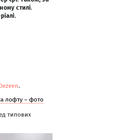
ному стилі.
ріалі.
Dezeen
.
та лофту – фото
ед типових