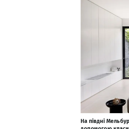
На півдні Мельбур
допомогою класич