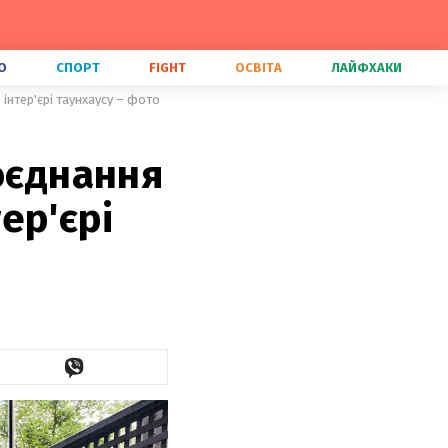
О
СПОРТ
FIGHT
ОСВІТА
ЛАЙФХАКИ
 інтер'єрі таунхаусу – фото
оєднання
ер'єрі