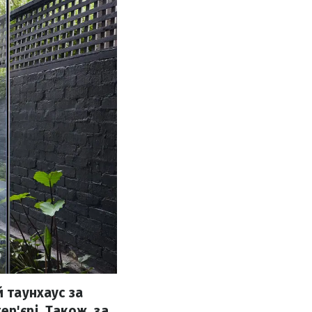
й таунхаус за
р'єрі. Також, за