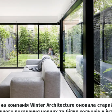
на компанія Winter Architecture оновила стари
ного поєднання чорних та білих кольорів в інте