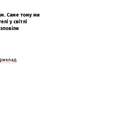
им. Саме тому ми
лі у світлі
зповіли
приклад