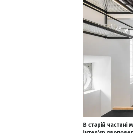
В старій частині
інтер'єр двопове