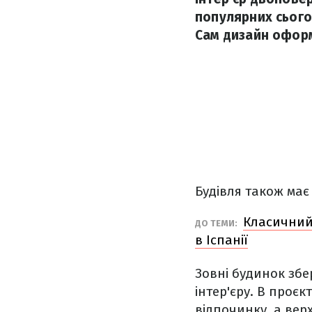
популярних сьогод
Сам дизайн оформ
Будівля також має
Класичний 
ДО ТЕМИ:
в Іспанії
Зовні будинок збе
інтер'єру. В проє
відпочинку, а вер