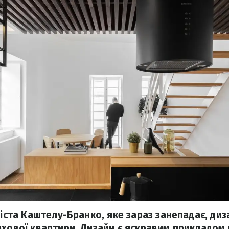
 міста Каштелу-Бранко, яке зараз занепадає, ди
рхової квартири. Дизайн є яскравим прикладом