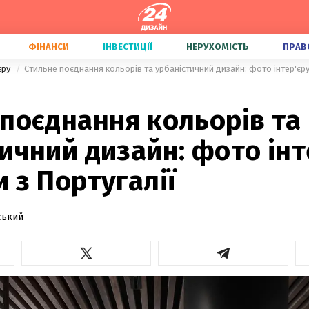
ФІНАНСИ
ІНВЕСТИЦІЇ
НЕРУХОМІСТЬ
ПРАВ
'єру
Стильне поєднання кольорів та урбаністичний дизайн: фото інтер'єру
поєднання кольорів та
ичний дизайн: фото інт
 з Португалії
ський