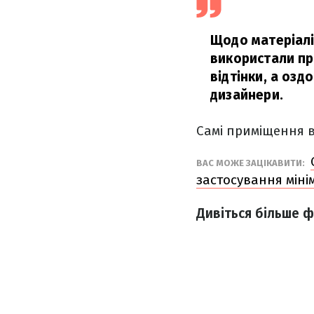
Щодо матеріалі
використали про
відтінки, а озд
дизайнери.
Самі приміщення в
ВАС МОЖЕ ЗАЦІКАВИТИ:
застосування мінім
Дивіться більше ф