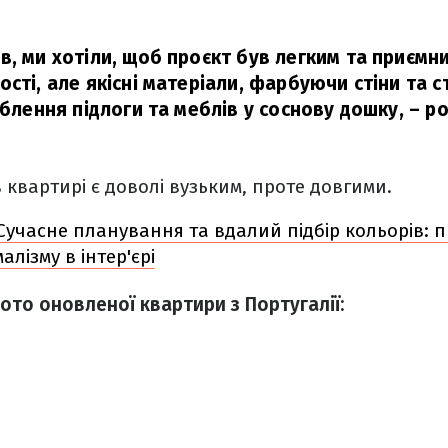
в, ми хотіли, щоб проєкт був легким та приємн
сті, але якісні матеріали, фарбуючи стіни та сте
облення підлоги та меблів у соснову дошку,
– ро
 квартирі є доволі вузьким, проте довгими.
Сучасне планування та вдалий підбір кольорів: 
алізму в інтер'єрі
ото оновленої квартири з Португалії: