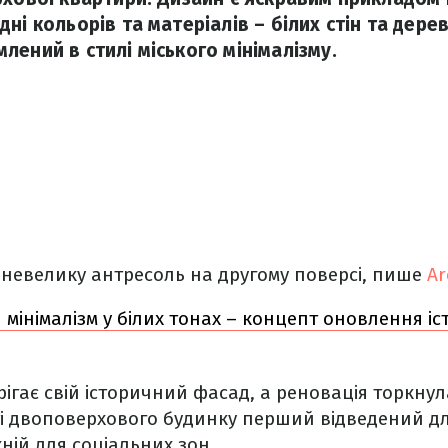
ні кольорів та матеріалів – білих стін та дере
лений в стилі міського мінімалізму.
 невелику антресоль на другому поверсі, пише
Ar
мінімалізм у білих тонах – концепт оновлення і
рігає свій історичний фасад, а реновація торкну
кті двоповерхового будинку перший відведений дл
хній для соціальних зон.