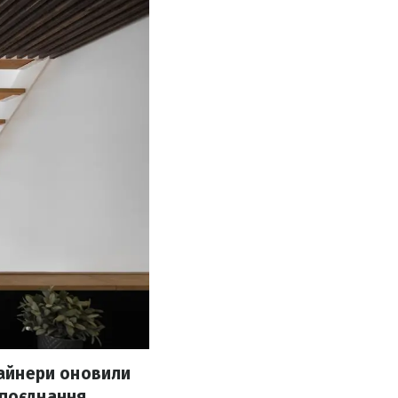
зайнери оновили
 поєднання