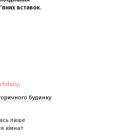
в'яних вставок.
chdaily
.
сторичного будинку
лась лише
я кімнат