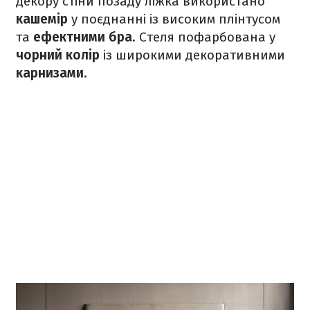
декору стіни позаду ліжка використано
кашемір
у поєднанні із високим плінтусом
та
ефектними бра
. Стеля пофарбована у
чорний колір
із широкими декоративними
карнизами
.