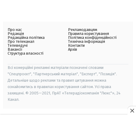
Про нас
Рекламодавцям
Редакція
Правила користування
Редакційна політика
Політика конфіденційності
Про телеканал
Технічна інформація
Телеведучі
Контакти
Вакансії
Архів
Структура власності
Всі комерційні рекламні матеріали позначені словами
"Спецпроєкт", "Партнерський матеріал", "Експерт", "Позиція".
Детальніше щодо реклами та правил цитування можна
ознайомитись в правилах користування сайтом. Усі права
захищені. © 2005—2021, ПрАТ «Телерадіокомпанія "Люкс"», 24
Канал.