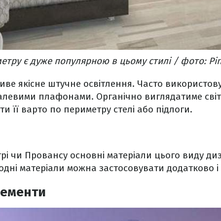
етру є дуже популярною в цьому стилі / фото: Pin
иве якісне штучне освітлення. Часто використов
талевими плафонами. Органічно виглядатиме сві
ити її варто по периметру стелі або підлоги.
нтрі чи Провансу основні матеріали цього виду ди
родні матеріали можна застосовувати додатково і
лементи