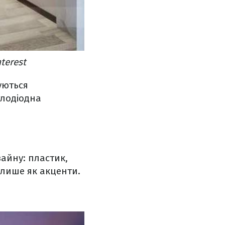
terest
уються
тлодіодна
зайну: пластик,
 лише як акценти.