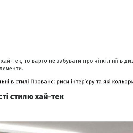
ай-тек, то варто не забувати про чіткі лінії в ди
лементи.
ьні в стилі Прованс: риси інтер’єру та які кольо
сті стилю хай-тек