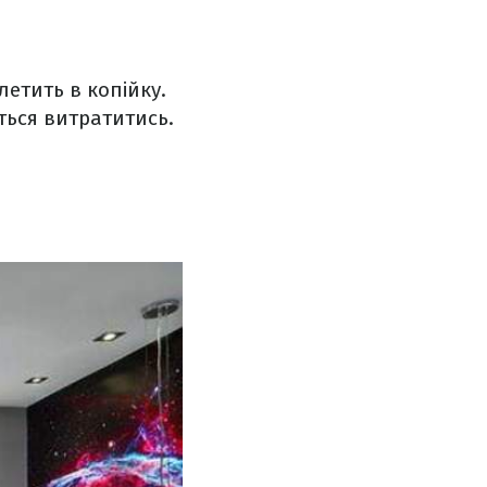
летить в копійку.
ться витратитись.