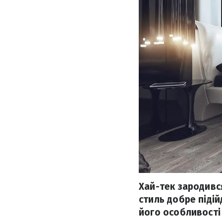
Хай-тек зародився
стиль добре підій
його особливості 