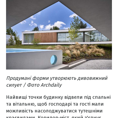
Продумані форми утворюють дивовижний
силует / Фото Archdaily
Найвищі точки будинку відвели під спальні
та вітальню, щоб господарі та гості мали
можливість насолоджуватися тутешніми
краєвидами. Коридор-міст, який з'єднує