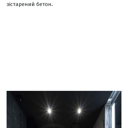
зістарений бетон.