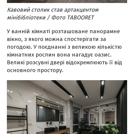
Кавовий столик став артакцентом
мінібібліотеки / Фото TABOORET
У ванній кімнаті розташоване панорамне
вікно, з якого можна спостерігати за
погодою. У поєднанні з великою кількістю
кімнатних рослин вона нагадує оазис.
Великі розсувні двері відокремлюють її від
основного простору.