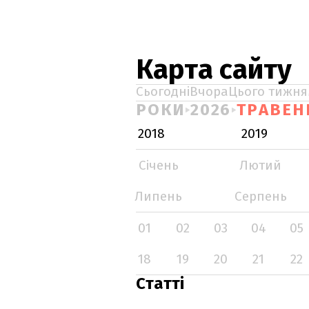
Карта сайту
Сьогодні
Вчора
Цього тижня
РОКИ
2026
ТРАВЕН
2018
2019
Січень
Лютий
Липень
Серпень
01
02
03
04
05
18
19
20
21
22
Статті