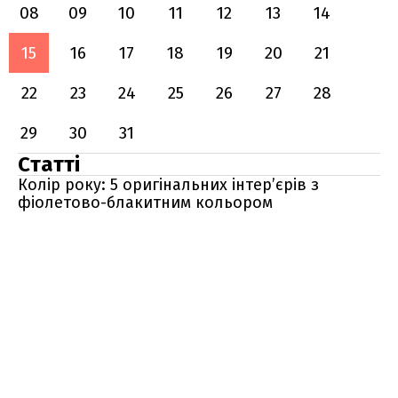
08
09
10
11
12
13
14
15
16
17
18
19
20
21
22
23
24
25
26
27
28
29
30
31
Статті
Колір року: 5 оригінальних інтер’єрів з
фіолетово-блакитним кольором