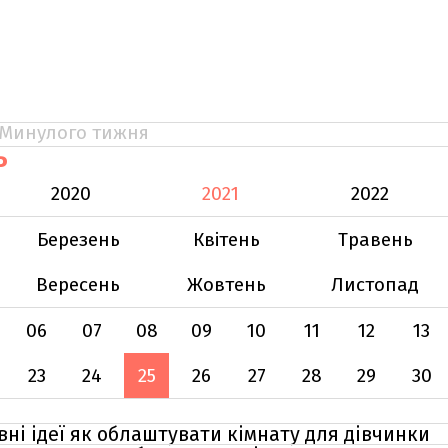
Минулого тижня
Ь
2020
2021
2022
Березень
Квітень
Травень
Вересень
Жовтень
Листопад
06
07
08
09
10
11
12
13
23
24
25
26
27
28
29
30
ні ідеї як облаштувати кімнату для дівчинки