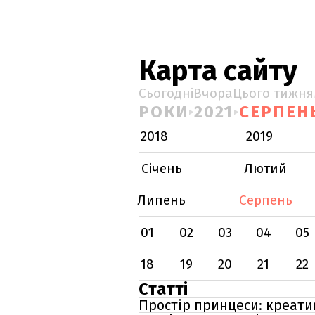
Карта сайту
Сьогодні
Вчора
Цього тижня
РОКИ
2021
СЕРПЕН
2018
2019
Січень
Лютий
Липень
Серпень
01
02
03
04
05
18
19
20
21
22
Статті
Простір принцеси: креатив