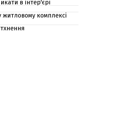
икати в інтер'єрі
му житловому комплексі
натхнення