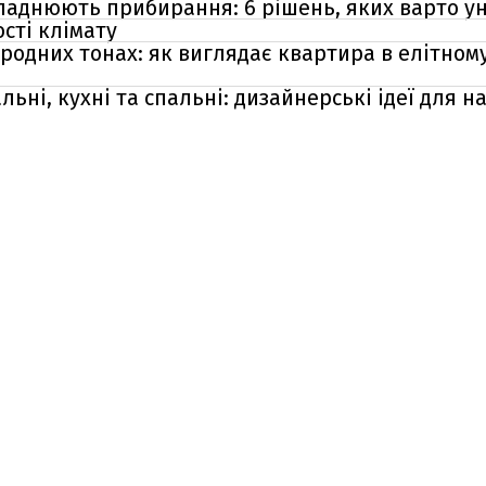
ладнюють прибирання: 6 рішень, яких варто ун
сті клімату
иродних тонах: як виглядає квартира в елітно
альні, кухні та спальні: дизайнерські ідеї для 