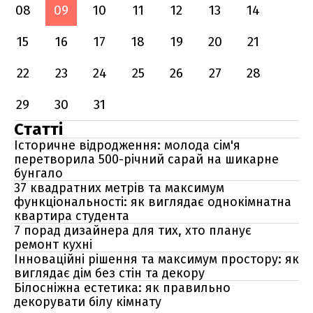
08
09
10
11
12
13
14
15
16
17
18
19
20
21
22
23
24
25
26
27
28
29
30
31
Статті
Історичне відродження: молода сім'я
перетворила 500-річний сарай на шикарне
бунгало
37 квадратних метрів та максимум
функціональності: як виглядає однокімнатна
квартира студента
7 порад дизайнера для тих, хто планує
ремонт кухні
Інноваційні рішення та максимум простору: як
виглядає дім без стін та декору
Білосніжна естетика: як правильно
декорувати білу кімнату