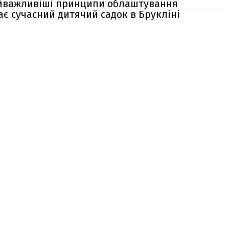
найважливіші принципи облаштування
ає сучасний дитячий садок в Брукліні