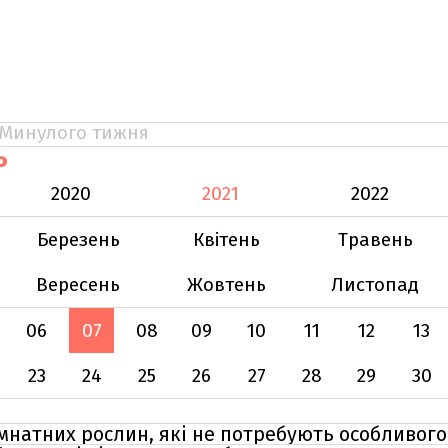
Минулого тижня
Ь
2020
2021
2022
Березень
Квітень
Травень
Вересень
Жовтень
Листопад
06
07
08
09
10
11
12
13
23
24
25
26
27
28
29
30
кімнатних рослин, які не потребують особливог