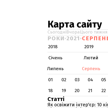
Карта сайту
Сьогодні
Вчора
Цього тижня
РОКИ
2021
СЕРПЕН
2018
2019
Січень
Лютий
Липень
Серпень
01
02
03
04
05
18
19
20
21
22
Статті
Як освіжити інтер'єр: 10 