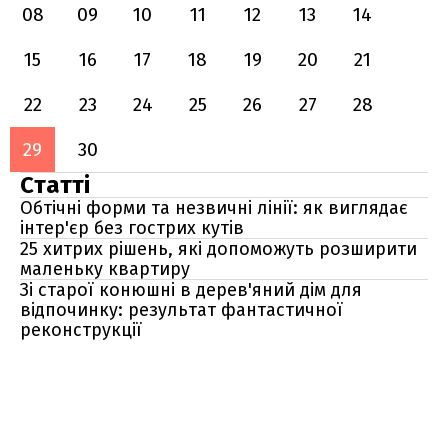
08
09
10
11
12
13
14
15
16
17
18
19
20
21
22
23
24
25
26
27
28
29
30
Статті
Обтічні форми та незвичні лінії: як виглядає
інтер'єр без гострих кутів
25 хитрих рішень, які допоможуть розширити
маленьку квартиру
Зі старої конюшні в дерев'яний дім для
відпочинку: результат фантастичної
реконструкції