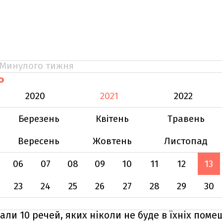
Минулого тижня
Ь
2020
2021
2022
Березень
Квітень
Травень
Вересень
Жовтень
Листопад
06
07
08
09
10
11
12
13
23
24
25
26
27
28
29
30
али 10 речей, яких ніколи не буде в їхніх пом