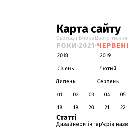
Карта сайту
Сьогодні
Вчора
Цього тижня
РОКИ
2021
ЧЕРВЕН
2018
2019
Січень
Лютий
Липень
Серпень
01
02
03
04
05
18
19
20
21
22
Статті
Дизайнери інтер'єрів назв