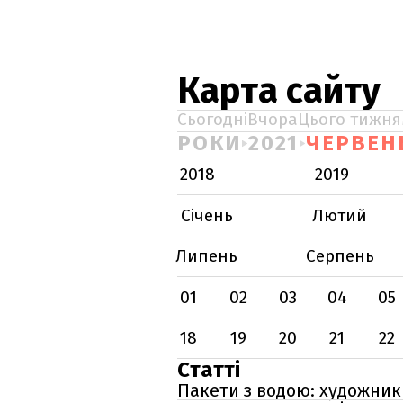
Карта сайту
Сьогодні
Вчора
Цього тижня
РОКИ
2021
ЧЕРВЕН
2018
2019
Січень
Лютий
Липень
Серпень
01
02
03
04
05
18
19
20
21
22
Статті
Пакети з водою: художник