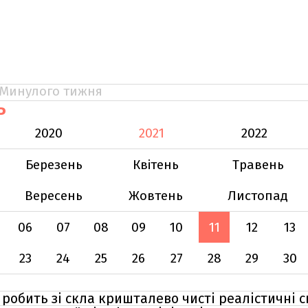
Минулого тижня
Ь
2020
2021
2022
Березень
Квітень
Травень
Вересень
Жовтень
Листопад
06
07
08
09
10
11
12
13
23
24
25
26
27
28
29
30
 робить зі скла кришталево чисті реалістичні 