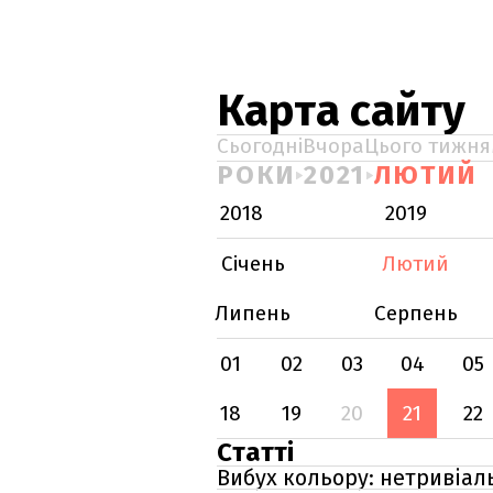
Карта сайту
Сьогодні
Вчора
Цього тижня
РОКИ
2021
ЛЮТИЙ
2018
2019
Січень
Лютий
Липень
Серпень
01
02
03
04
05
18
19
20
21
22
Статті
Вибух кольору: нетривіал