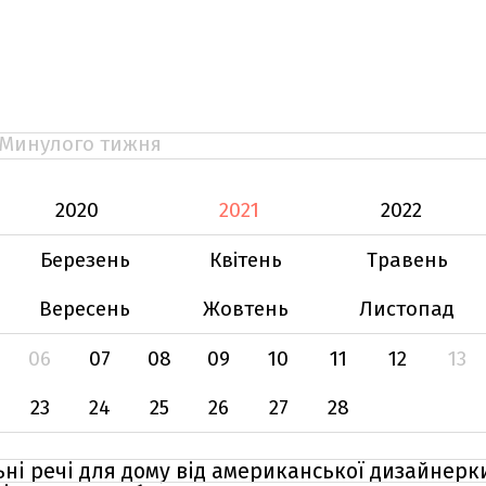
Минулого тижня
2020
2021
2022
Березень
Квітень
Травень
Вересень
Жовтень
Листопад
06
07
08
09
10
11
12
13
23
24
25
26
27
28
ьні речі для дому від американської дизайнерк