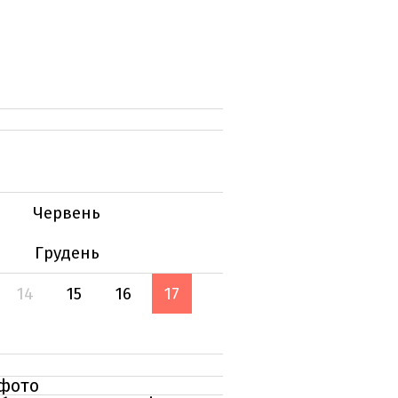
Червень
Грудень
14
15
16
17
 фото