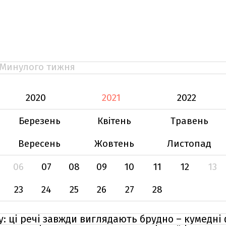
Минулого тижня
2020
2021
2022
Березень
Квітень
Травень
Вересень
Жовтень
Листопад
06
07
08
09
10
11
12
13
23
24
25
26
27
28
у: ці речі завжди виглядають брудно – кумедні