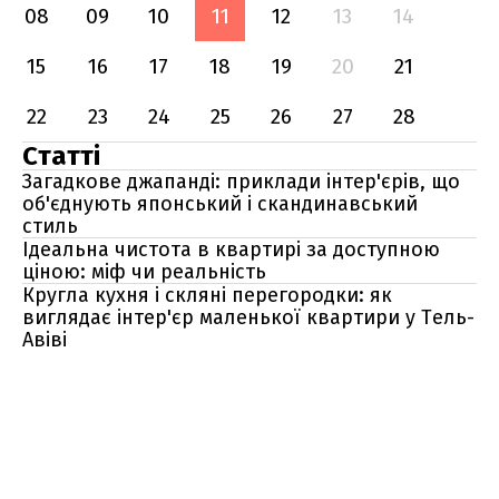
08
09
10
11
12
13
14
15
16
17
18
19
20
21
22
23
24
25
26
27
28
Статті
Загадкове джапанді: приклади інтер'єрів, що
об'єднують японський і скандинавський
стиль
Ідеальна чистота в квартирі за доступною
ціною: міф чи реальність
Кругла кухня і скляні перегородки: як
виглядає інтер'єр маленької квартири у Тель-
Авіві