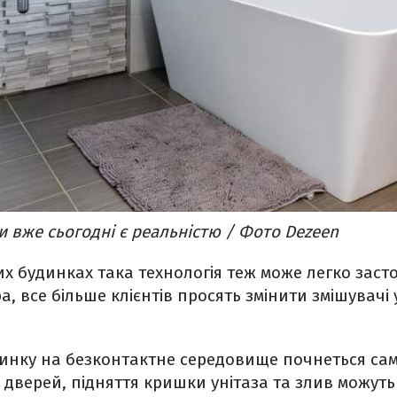
и вже сьогодні є реальністю / Фото Dezeen
их будинках така технологія теж може легко заст
, все більше клієнтів просять змінити змішувачі 
инку на безконтактне середовище почнеться сам
я дверей, підняття кришки унітаза та злив можуть