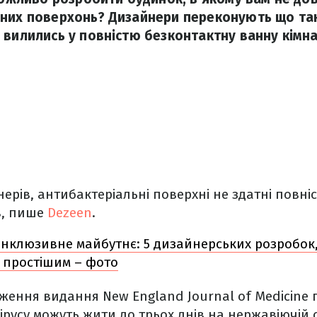
них поверхонь? Дизайнери переконують що так
 вилились у повністю безконтактну ванну кімна
ерів, антибактеріальні поверхні не здатні повніс
в, пише
Dezeen
.
Інклюзивне майбутнє: 5 дизайнерських розробок,
 простішим – фото
ження видання New England Journal of Medicine 
русу можуть жити до трьох днів на нержавіючій с