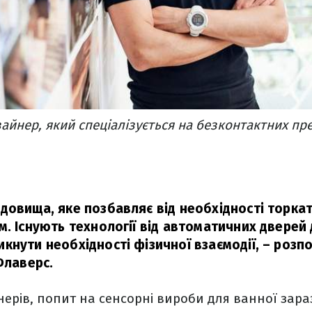
айнер, який спеціалізується на безконтактних пр
довища, яке позбавляє від необхідності торка
. Існують технології від автоматичних дверей д
кнути необхідності фізичної взаємодії,
– розпо
Флаверс.
ерів, попит на сенсорні вироби для ванної зараз 