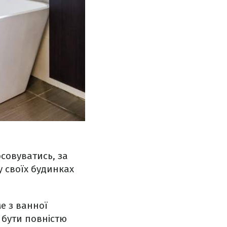
осовуватись, за
у своїх будинках
е з ванної
 бути повністю