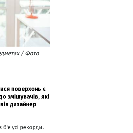
едметах / Фото
тися поверхонь є
о змішувачів, які
вів дизайнер
б'є усі рекорди.