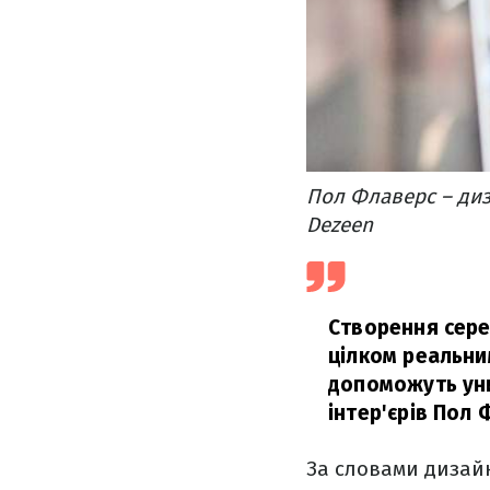
Пол Флаверс – диз
Dezeen
Створення сере
цілком реальним
допоможуть уни
інтер'єрів Пол 
За словами дизайн