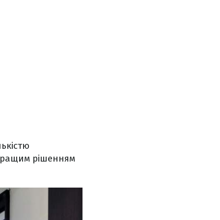
лькістю
йкращим рішенням