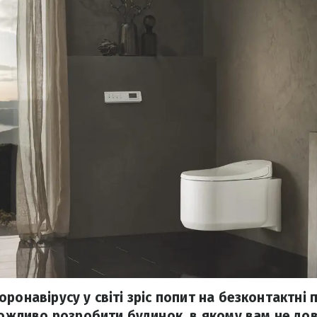
ронавірусу у світі зріс попит на безконтактні
 можливо розробити будинок, в якому вам не до