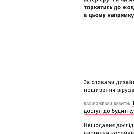
торкатись до жод
в цьому напрямку
За словами дизайн
поширення вірусі
ВАС МОЖЕ ЗАЦІКАВИТИ:
доступ до будинку
Нещодавнє дослід
частинки коронаві