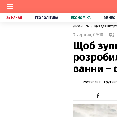
24 КАНАЛ
ГЕОПОЛІТИКА
ЕКОНОМІКА
БІЗНЕС
Дизайн 24
Ідеї для інтер
3 червня,
09:10
2
Щоб зуп
розроби
ванни –
Ростислав Струтин