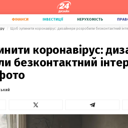
ФІНАНСИ
ІНВЕСТИЦІЇ
НЕРУХОМІСТЬ
ПРАВ
'єру
Щоб зупинити коронавірус: дизайнери розробили безконтактний інте
инити коронавірус: ди
ли безконтактний інтер
 фото
ський