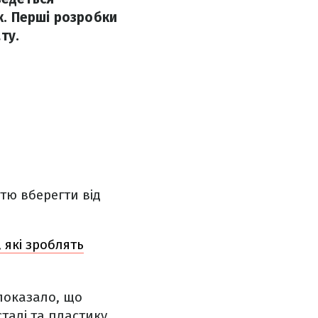
. Перші розробки
ту.
тю вберегти від
 які зроблять
показало, що
талі та пластику,