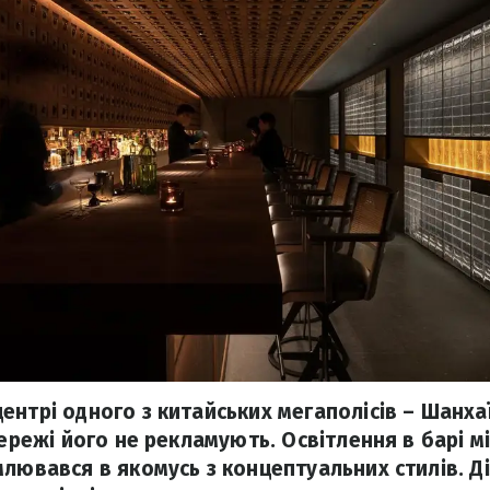
ентрі одного з китайських мегаполісів – Шанхаї
мережі його не рекламують. Освітлення в барі м
млювався в якомусь з концептуальних стилів. Д