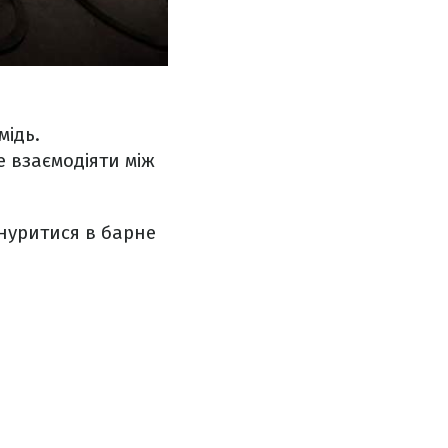
мідь.
е взаємодіяти між
ануритися в барне