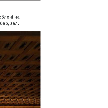
облені на
бар, зал.