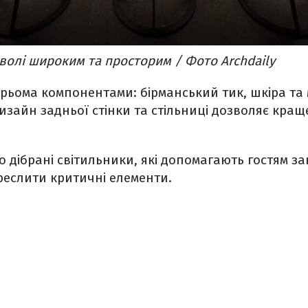
волі широким та просторим / Фото Archdaily
ьома компонентами: бірманський тик, шкіра та 
изайн задньої стінки та стільниці дозволяє кращ
о дібрані світильники, які допомагають гостям з
реслити критичні елементи.