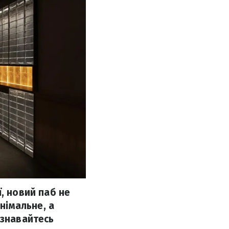
, новий паб не
інімальне, а
ізнавайтесь