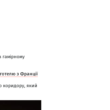
в гамірному
готелю з Франції
го коридору, який