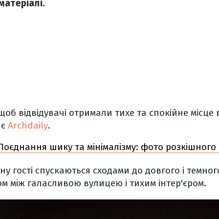
матеріалі.
щоб відвідувачі отримали тихе та спокійне місце 
яє
Archdaily
.
Поєднання шику та мінімалізму: фото розкішного 
ну гості спускаються сходами до довгого і темно
м між галасливою вулицею і тихим інтер'єром.