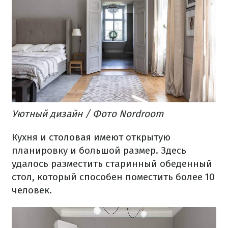
Уютный
дизайн
/ Фото Nordroom
Кухня
и
столовая
имеют
открытую
планировку
и
большой размер.
Здесь
удалось
разместить
старинный
обеденный
стол
,
который
способен
поместить
более
10
человек.