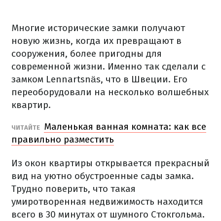
Многие исторические
замки
получают
новую жизнь
,
когда
их
превращают в
сооружения
,
более
пригодны
для
современной жизни.
Именно
так
сделали
с
замком
Lennartsnäs
,
что
в Швеции.
Его
переоборудовали
на несколько
волшебных
квартир.
Маленькая
ванная комната:
как
все
ЧИТАЙТЕ
правильно
разместить
Из окон
квартиры
открывается
прекрасный
вид на
уютно
обустроенные
сады
замка.
Трудно
поверить
, что такая
умиротворенная
недвижимость
находится
всего в
30
минутах от
шумного
Стокгольма
.