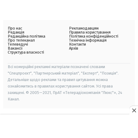
Про нас
Рекламодавцям
Редакція
Правила користування
Редакційна політика
Політика конфіденційності
Про телеканал
Технічна інформація
Телеведучі
Контакти
Вакансії
Архів
Структура власності
Всі комерційні рекламні матеріали позначені словами
"Спецпроєкт", "Партнерський матеріал", "Експерт", "Позиція".
Детальніше щодо реклами та правил цитування можна
ознайомитись в правилах користування сайтом. Усі права
захищені. © 2005—2021, ПрАТ «Телерадіокомпанія "Люкс"», 24
Канал.