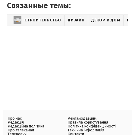
Связанные темы:
СТРОИТЕЛЬСТВО
ДИЗАЙН
ДЕКОР И ДОМ
ИДЕ
Про нас
Рекламодавцям
Редакція
Правила користування
Редакційна політика
Політика конфіденційності
Про телеканал
Технічна інформація
Телеведучі
Контакти