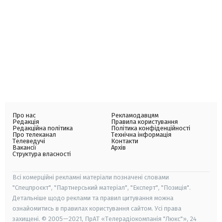
Про нас
Рекламодавцям
Редакція
Правила користування
Редакційна політика
Політика конфіденційності
Про телеканал
Технічна інформація
Телеведучі
Контакти
Вакансії
Архів
Структура власності
Всі комерційні рекламні матеріали позначені словами
"Спецпроєкт", "Партнерський матеріал", "Експерт", "Позиція".
Детальніше щодо реклами та правил цитування можна
ознайомитись в правилах користування сайтом. Усі права
захищені. © 2005—2021, ПрАТ «Телерадіокомпанія "Люкс"», 24