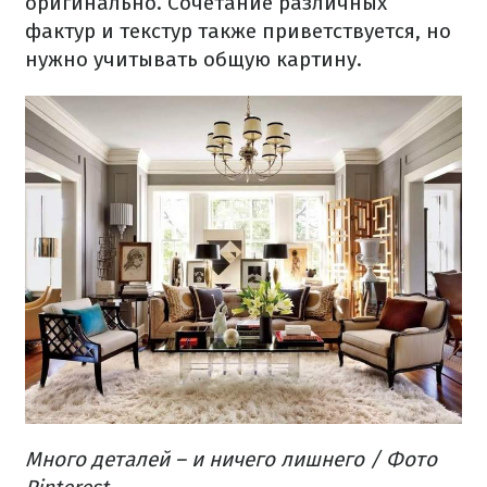
оригинально.
Сочетание
различных
фактур
и
текстур
также
приветствуется
,
но
нужно учитывать
общую
картину.
Много деталей
– и ничего
лишнего
/ Фото