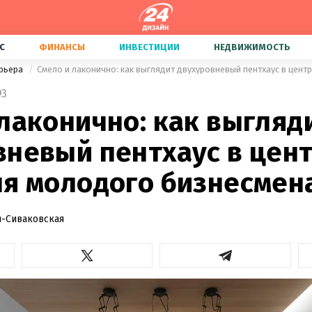
С
ФИНАНСЫ
ИНВЕСТИЦИИ
НЕДВИЖИМОСТЬ
ерьера
3
лаконично: как выгляд
вневый пентхаус в цен
ля молодого бизнесмен
-Сиваковская