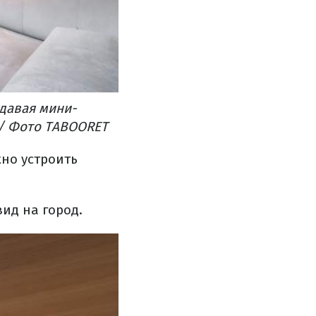
давая мини-
 / Фото TABOORET
но устроить
вид на город.