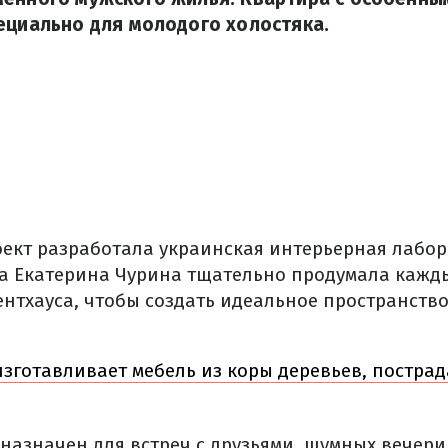
ециально для молодого холостяка.
ект разработала украинская интерьерная лабор
а Екатерина Чурина тщательно продумала кажд
ентхауса, чтобы создать идеальное пространств
зготавливает мебель из коры деревьев, постра
назначен для встреч с друзьями, шумных вечери