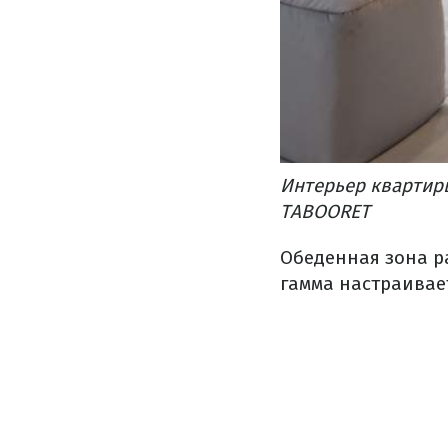
Интерьер квартиры
TABOORET
Обеденная зона р
гамма настраивает