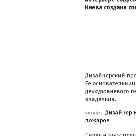
Киева создана сп
Дизайнерский про
Ее основательниц
двухуровневого п
владельца.
Дизайнер и
ЧИТАЙТЕ
пожаров​
Первый этаж пред