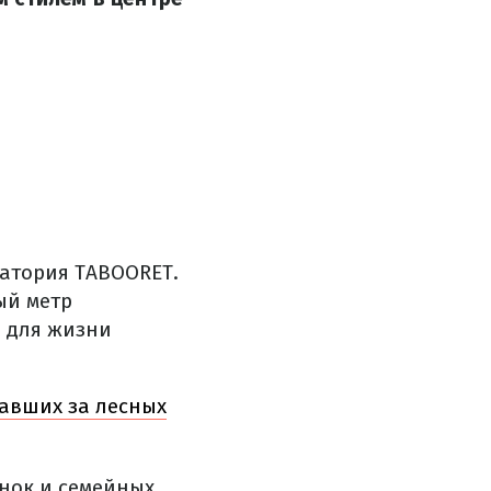
атория TABOORET.
ый метр
о для жизни
давших за лесных
нок и семейных