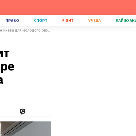
ПРАВО
СПОРТ
FIGHT
УЧЕБА
ЛАЙФХАК
Смело и лаконично: как выглядит двухуровневый пентхаус в центре Киева для молодого бизнесмена
ит
тре
а