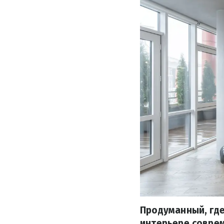
Продуманный, где
интерьере соврем