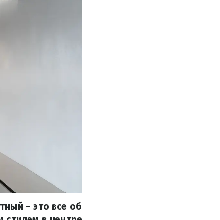
ный – это все об
м стилем в центре