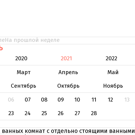
ле
На прошлой неделе
Ь
2020
2021
2022
Март
Апрель
Май
Сентябрь
Октябрь
Ноябрь
06
07
08
09
10
11
12
13
23
24
25
26
27
28
х ванных комнат с отдельно стоящими ванными